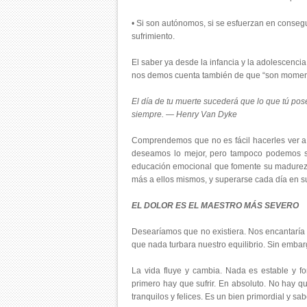
• Si son autónomos, si se esfuerzan en consegu
sufrimiento.
El saber ya desde la infancia y la adolescenc
nos demos cuenta también de que “son moment
El día de tu muerte sucederá que lo que tú po
siempre. — Henry Van Dyke
Comprendemos que no es fácil hacerles ver a
deseamos lo mejor, pero tampoco podemos sob
educación emocional que fomente su madurez,
más a ellos mismos, y superarse cada día en su
EL DOLOR ES EL MAESTRO MÁS SEVERO
Desearíamos que no existiera. Nos encantaría b
que nada turbara nuestro equilibrio. Sin embar
La vida fluye y cambia. Nada es estable y f
primero hay que sufrir. En absoluto. No hay q
tranquilos y felices. Es un bien primordial y s