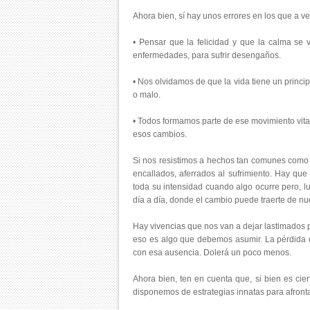
Ahora bien, sí hay unos errores en los que a v
• Pensar que la felicidad y que la calma se 
enfermedades, para sufrir desengaños.
• Nos olvidamos de que la vida tiene un princi
o malo.
• Todos formamos parte de ese movimiento vita
esos cambios.
Si nos resistimos a hechos tan comunes como
encallados, aferrados al sufrimiento. Hay que 
toda su intensidad cuando algo ocurre pero, lu
día a día, donde el cambio puede traerte de n
Hay vivencias que nos van a dejar lastimados 
eso es algo que debemos asumir. La pérdida de
con esa ausencia. Dolerá un poco menos.
Ahora bien, ten en cuenta que, si bien es cier
disponemos de estrategias innatas para afron