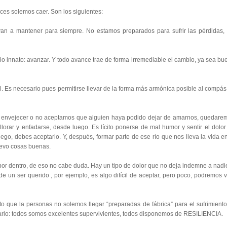
eces solemos caer. Son los siguientes:
van a mantener para siempre. No estamos preparados para sufrir las pérdidas, 
pio innato: avanzar. Y todo avance trae de forma irremediable el cambio, ya sea bu
l. Es necesario pues permitirse llevar de la forma más armónica posible al compás
 envejecer o no aceptamos que alguien haya podido dejar de amarnos, quedare
llorar y enfadarse, desde luego. Es lícito ponerse de mal humor y sentir el dolor
ego, debes aceptarlo. Y, después, formar parte de ese río que nos lleva la vida en
uevo cosas buenas.
por dentro, de eso no cabe duda. Hay un tipo de dolor que no deja indemne a nadie
 un ser querido , por ejemplo, es algo difícil de aceptar, pero poco, podremos vi
to que la personas no solemos llegar “preparadas de fábrica” para el sufrimiento,
tarlo: todos somos excelentes supervivientes, todos disponemos de RESILIENCIA.