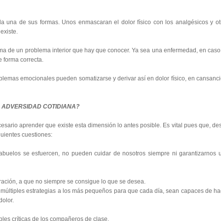
a una de sus formas. Unos enmascaran el dolor físico con los analgésicos y ot
existe.
toma de un problema interior que hay que conocer. Ya sea una enfermedad, en caso
e forma correcta.
lemas emocionales pueden somatizarse y derivar así en dolor físico, en cansanci
 ADVERSIDAD COTIDIANA?
esario aprender que existe esta dimensión lo antes posible. Es vital pues que, de
guientes cuestiones:
buelos se esfuercen, no pueden cuidar de nosotros siempre ni garantizarnos 
tración, a que no siempre se consigue lo que se desea.
últiples estrategias a los más pequeños para que cada día, sean capaces de ha
dolor.
les críticas de los compañeros de clase.