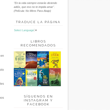
"En la vida siempre estarás diciendo
adiós, que eso no te impida amar".
(Película: No Mires Para Abajo)
TRADUCE LA PÁGINA
Select Language
▼
LIBROS
RECOMENDADOS
 en
olo
les
SÍGUENOS EN
mos
INSTAGRAM Y
FACEBOOK