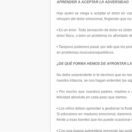
APRENDER A ACEPTAR LA ADVERSIDAD
Hay quien se niega a aceptar el dolor en cad
rehuyen del dolor emocional, fingiendo que no 
• Es un error. Toda sensación de dolor es sín
dolor físico, o bien un problema no afrontado d
• Tampoco podemos pasar por alto que los prob
en problemas musculoesqueléticos.
¿DE QUÉ FORMA HEMOS DE AFRONTAR LA
No debe sorprenderte si te decimos que es nec
nuestra infancia, se nos hagan entender las si
• Por mucho que nuestros padres, madres o a
felicidad absoluta en cada paso que damos.
• Los niños deben aprender a gestionar la frus
Si educamos en madurez emocional, daremos m
frente a esas fuentes que les puede ocasionar 
• Con una buena autoestima vencerán las posib