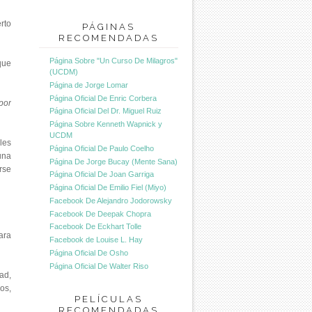
rto
PÁGINAS
RECOMENDADAS
Página Sobre "Un Curso De Milagros"
que
(UCDM)
Página de Jorge Lomar
Página Oficial De Enric Corbera
por
Página Oficial Del Dr. Miguel Ruiz
Página Sobre Kenneth Wapnick y
UCDM
les
Página Oficial De Paulo Coelho
una
Página De Jorge Bucay (Mente Sana)
rse
Página Oficial De Joan Garriga
Página Oficial De Emilio Fiel (Miyo)
Facebook De Alejandro Jodorowsky
Facebook De Deepak Chopra
Facebook De Eckhart Tolle
ara
Facebook de Louise L. Hay
Página Oficial De Osho
Página Oficial De Walter Riso
ad,
os,
PELÍCULAS
RECOMENDADAS