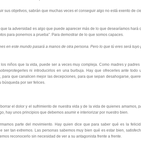
ir sus objetivos, sabrán que muchas veces el conseguir algo no está exento de cie
ia que la adversidad es algo que puede aparecer más de lo que desearíamos hará 
os para ponernos a prueba”. Para demostrar de lo que somos capaces.
sees en este mundo pasará a manos de otra persona. Pero lo que tú eres será tuyo 
 los niños que la vida, puede ser a veces muy compleja. Como madres y padres 
reprotegerles ni introducirlos en una burbuja. Hay que ofrecerles ante todo 
 para que canalicen mejor las decepciones, para que sepan desahogarse, quere
 búsqueda por ser felices.
orrar el dolor y el sufrimiento de nuestra vida y de la vida de quienes amamos, p
go, hay unos principios que debemos asumir e interiorizar por nuestro bien.
ormamos parte del movimiento. Hay quien dice que para saber qué es la felicid
ue ser tan extremos. Las personas sabemos muy bien qué es estar bien, satisfech
abemos reconocerlo sin necesidad de ver a su antagonista frente a frente.