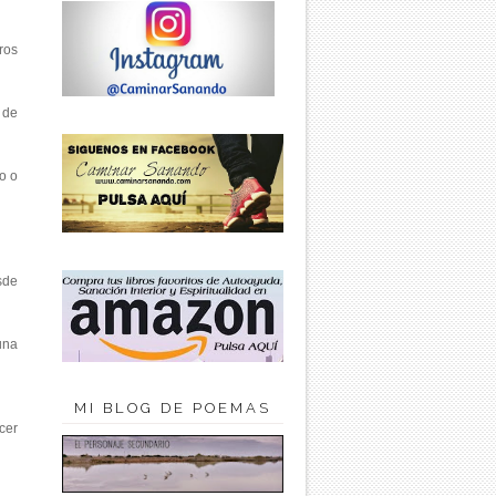
ros
 de
o o
sde
una
MI BLOG DE POEMAS
cer