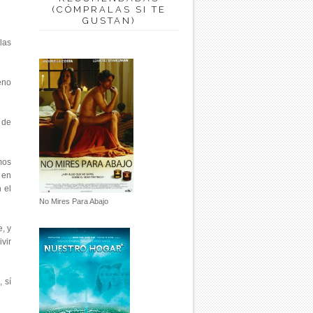
(CÓMPRALAS SI TE
GUSTAN)
las
eno
 de
mos
 en
 el
No Mires Para Abajo
, y
vir
 sí