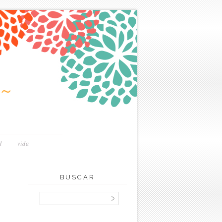
~
d
vida
BUSCAR