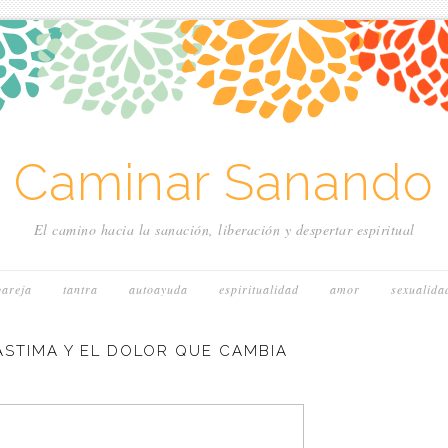
~ Caminar Sanando 
El camino hacia la sanación, liberación y despertar espiritual
pareja
tantra
autoayuda
espiritualidad
amor
sexualida
ASTIMA Y EL DOLOR QUE CAMBIA