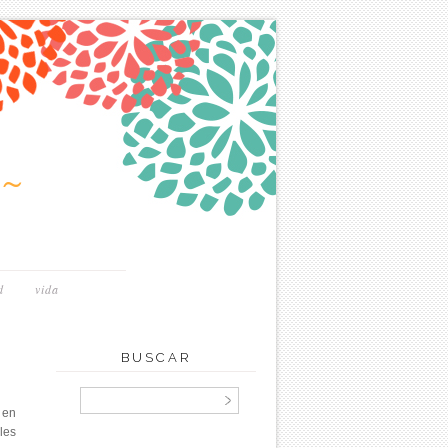
~
d
vida
BUSCAR
 en
les