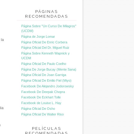
PÁGINAS
RECOMENDADAS
Página Sobre "Un Curso De Milagros"
(UCDM)
Página de Jorge Lomar
 la
Página Oficial De Enric Corbera
Página Oficial Del Dr. Miguel Ruiz
Página Sobre Kenneth Wapnick y
UCDM
Página Oficial De Paulo Coelho
Página De Jorge Bucay (Mente Sana)
Página Oficial De Joan Garriga
Página Oficial De Emilio Fiel (Miyo)
Facebook De Alejandro Jodorowsky
Facebook De Deepak Chopra
Facebook De Eckhart Tolle
Facebook de Louise L. Hay
lia
Página Oficial De Osho
Página Oficial De Walter Riso
n
PELÍCULAS
RECOMENDADAS