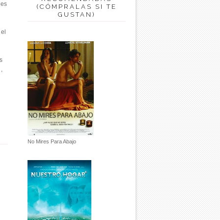
 es
(CÓMPRALAS SI TE
GUSTAN)
 el
s
,
No Mires Para Abajo