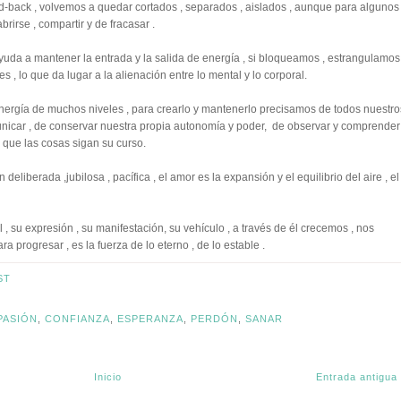
ed-back , volvemos a quedar cortados , separados , aislados , aunque para algunos
brirse , compartir y de fracasar .
da a mantener la entrada y la salida de energía , si bloqueamos , estrangulamos
 , lo que da lugar a la alienación entre lo mental y lo corporal.
ergía de muchos niveles , para crearlo y mantenerlo precisamos de todos nuestro
unicar , de conservar nuestra propia autonomía y poder, de observar y comprender 
 que las cosas sigan su curso.
 deliberada ,jubilosa , pacífica , el amor es la expansión y el equilibrio del aire , el
 su expresión , su manifestación, su vehículo , a través de él crecemos , nos
 progresar , es la fuerza de lo eterno , de lo estable .
ST
PASIÓN
,
CONFIANZA
,
ESPERANZA
,
PERDÓN
,
SANAR
Inicio
Entrada antigua