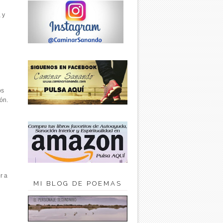
 y
os
ón.
r a
MI BLOG DE POEMAS