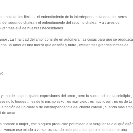
endencia de los límites , el entendimiento de la interdependencia entre los seres
del segundo chakra y el entendimiento del séptimo chakra , y a través del
 ver mas allá de nuestras necesidades .
 amor . La finalidad del amor consiste en aglomerar las cosas para que se produzca
os , el amor es una fuerza que enseña y nutre , existen tres grandes formas de
ivo
 y una de las principales expresiones del amor , pero la sociedad con la celotipia ,
A ese no lo toques … es de tu mismo sexo , es muy viejo , es muy joven , no es de tu
e la noción de unicidad y de interdependencia del chakra cordial , cuando más amp
d de amar.
 sea hombre o mujer , ese bloqueo producido por miedo a la vergüenza o el qué dirá
o , vencer ese miedo a verse rechazado es importante , pero se debe tener una