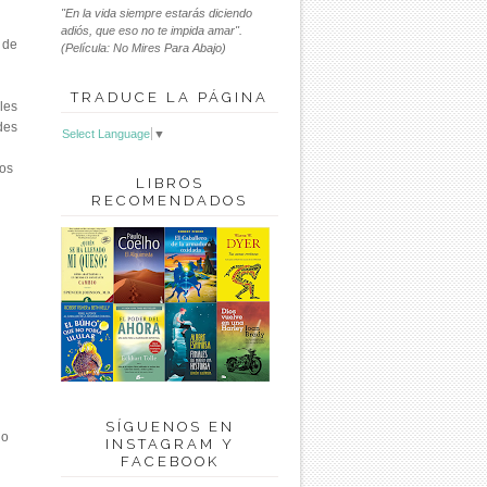
"En la vida siempre estarás diciendo
adiós, que eso no te impida amar".
 de
(Película: No Mires Para Abajo)
TRADUCE LA PÁGINA
les
des
Select Language
▼
mos
LIBROS
RECOMENDADOS
SÍGUENOS EN
lo
INSTAGRAM Y
FACEBOOK