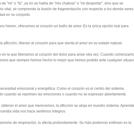
e “mi” o “tú”, ya no se habla de “mis chakras” o “mi despertar”, sino que se
pio vital, se comprende la ilusión de fragmentación con respecto a los demás seres,
dad en su conjunto.
s hieren, ofrecemos al corazón un baño de amor. Es la única opción real para
 la aflicción, liberan al corazón para que sienta el amor en su estado natural.
 en la que liberamos al corazón del dolor para amar otra vez. Cuando comenzam
mos que siempre hemos hecho lo mejor que hemos podido ante cualquier situaci
a necesidad emocional y energética. Como el corazón es el centro del sistema
do cuando se reprimen las emociones o cuando no se expresan abiertamente.
 obtener el amor que merecemos, la aflicción se aloja en nuestro sistema. Aprende
n nuestra vida nos hace sentirnos íntegros.
anismo de respiración, lo afecta profundamente. Su más poderoso estímulo es la