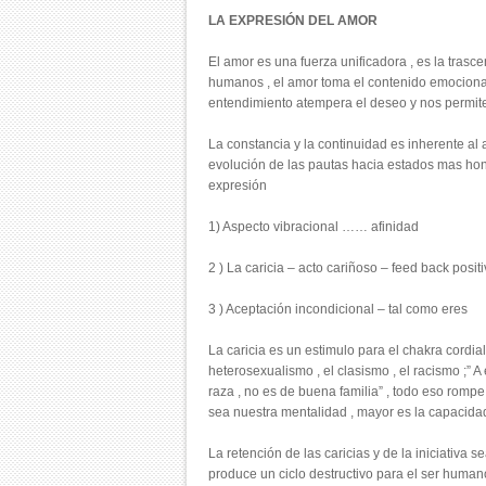
LA EXPRESIÓN DEL AMOR
El amor es una fuerza unificadora , es la trasc
humanos , el amor toma el contenido emocional 
entendimiento atempera el deseo y nos permite
La constancia y la continuidad es inherente al
evolución de las pautas hacia estados mas hond
expresión
1) Aspecto vibracional …… afinidad
2 ) La caricia – acto cariñoso – feed back posit
3 ) Aceptación incondicional – tal como eres
La caricia es un estimulo para el chakra cordial
heterosexualismo , el clasismo , el racismo ;” 
raza , no es de buena familia” , todo eso romp
sea nuestra mentalidad , mayor es la capacida
La retención de las caricias y de la iniciativa
produce un ciclo destructivo para el ser human