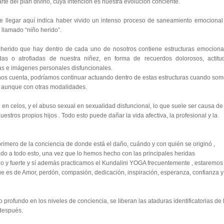
te del plan divino, cuya intención es nuestra evolución conciente.
e llegar aquí indica haber vivido un intenso proceso de saneamiento emocional
 llamado “niño herido”.
 herido que hay dentro de cada uno de nosotros contiene estructuras emociona
das o atrofiadas de nuestra niñez, en forma de recuerdos dolorosos, actitu
as e imágenes personales disfuncionales.
nos cuenta, podríamos continuar actuando dentro de estas estructuras cuando so
, aunque con otras modalidades.
en celos, y el abuso sexual en sexualidad disfuncional, lo que suele ser causa de
estros propios hijos . Todo esto puede dañar la vida afectiva, la profesional y la
primero de la conciencia de donde está el daño, cuándo y con quién se originó ,
iado a todo esto, una vez que lo hemos hecho con las principales heridas
o y fuerte y sí además practicamos el Kundalini YOGA frecuentemente , estaremos
que es de Amor, perdón, compasión, dedicación, inspiración, esperanza, confianza y
 profundo en los niveles de conciencia, se liberan las ataduras identificatorias de 
 después.