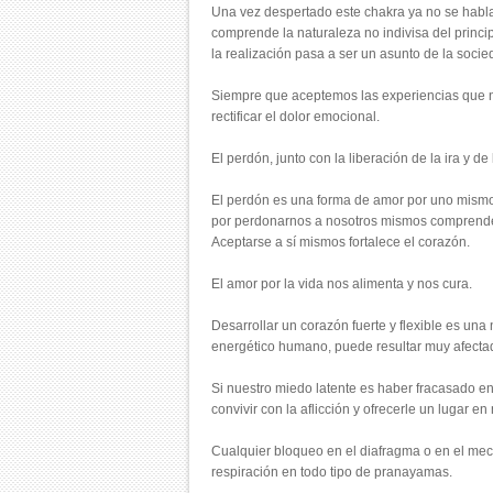
Una vez despertado este chakra ya no se habla d
comprende la naturaleza no indivisa del princi
la realización pasa a ser un asunto de la socie
Siempre que aceptemos las experiencias que no
rectificar el dolor emocional.
El perdón, junto con la liberación de la ira y de
El perdón es una forma de amor por uno mismo
por perdonarnos a nosotros mismos comprende
Aceptarse a sí mismos fortalece el corazón.
El amor por la vida nos alimenta y nos cura.
Desarrollar un corazón fuerte y flexible es un
energético humano, puede resultar muy afecta
Si nuestro miedo latente es haber fracasado en
convivir con la aflicción y ofrecerle un lugar e
Cualquier bloqueo en el diafragma o en el mec
respiración en todo tipo de pranayamas.