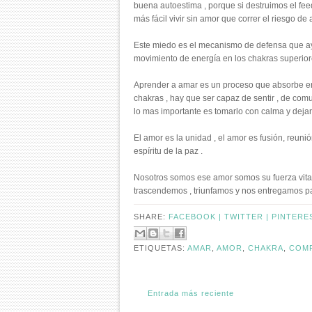
buena autoestima , porque si destruimos el fe
más fácil vivir sin amor que correr el riesgo de a
Este miedo es el mecanismo de defensa que ayu
movimiento de energía en los chakras superiores
Aprender a amar es un proceso que absorbe en
chakras , hay que ser capaz de sentir , de com
lo mas importante es tomarlo con calma y dejar
El amor es la unidad , el amor es fusión, reunión
espíritu de la paz .
Nosotros somos ese amor somos su fuerza vital ,
trascendemos , triunfamos y nos entregamos para
SHARE:
FACEBOOK |
TWITTER |
PINTERE
ETIQUETAS:
AMAR
,
AMOR
,
CHAKRA
,
COM
Entrada más reciente