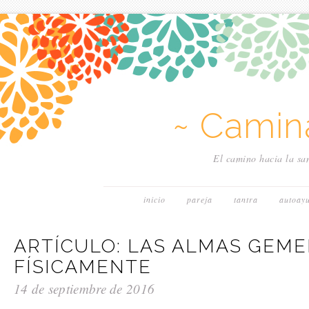
~ Camin
El camino hacia la san
inicio
pareja
tantra
autoay
ARTÍCULO: LAS ALMAS GEME
FÍSICAMENTE
14 de septiembre de 2016