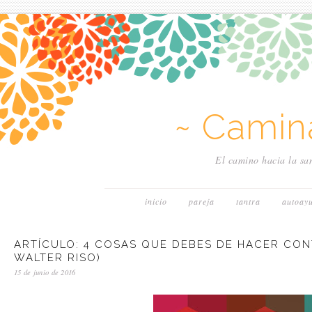
~ Camin
El camino hacia la san
inicio
pareja
tantra
autoay
ARTÍCULO: 4 COSAS QUE DEBES DE HACER CO
WALTER RISO)
15 de junio de 2016