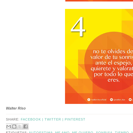
Walter Riso
SHARE:
FACEBOOK |
TWITTER |
PINTEREST
ETIQUETAS:
AUTOESTIMA
,
ME AMO
,
ME QUIERO
,
SONRISA
,
TIEMPO
,