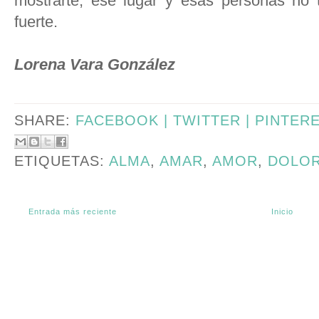
mostrarte; ese lugar y esas personas no
fuerte.
Lorena Vara González
SHARE:
FACEBOOK |
TWITTER |
PINTER
ETIQUETAS:
ALMA
,
AMAR
,
AMOR
,
DOLO
Entrada más reciente
Inicio