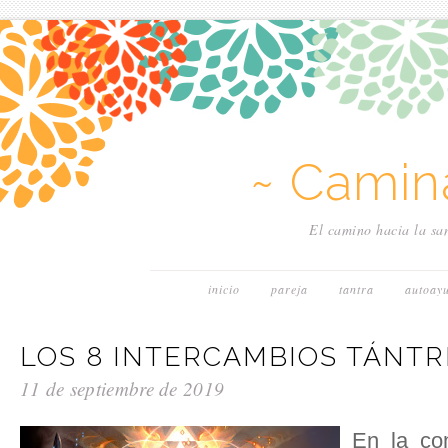
~ Camin
El camino hacia la san
inicio
pareja
tantra
autoay
LOS 8 INTERCAMBIOS TÁNTR
11 de septiembre de 2019
En la con