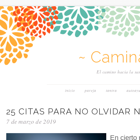
~ Camin
El camino hacia la san
inicio
pareja
tantra
autoay
25 CITAS PARA NO OLVIDAR
7 de marzo de 2019
En cierto