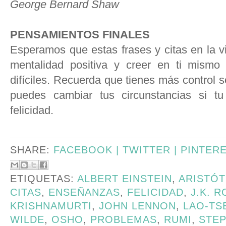
George Bernard Shaw
PENSAMIENTOS FINALES
Esperamos que estas frases y citas en la 
mentalidad positiva y creer en ti mism
difíciles. Recuerda que tienes más control s
puedes cambiar tus circunstancias si tu
felicidad.
SHARE:
FACEBOOK |
TWITTER |
PINTER
ETIQUETAS:
ALBERT EINSTEIN
,
ARISTÓT
CITAS
,
ENSEÑANZAS
,
FELICIDAD
,
J.K. 
KRISHNAMURTI
,
JOHN LENNON
,
LAO-TS
WILDE
,
OSHO
,
PROBLEMAS
,
RUMI
,
STE