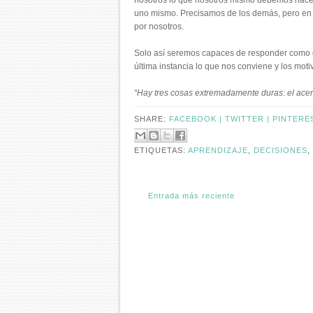
nosotros lo que nosotros mismo debemos hacer.
uno mismo. Precisamos de los demás, pero en de
por nosotros.
Solo así seremos capaces de responder como 
última instancia lo que nos conviene y los moti
“Hay tres cosas extremadamente duras: el acer
SHARE:
FACEBOOK |
TWITTER |
PINTERE
ETIQUETAS:
APRENDIZAJE
,
DECISIONES
,
Entrada más reciente