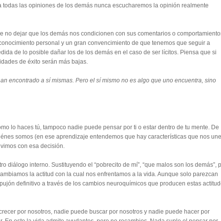
 todas las opiniones de los demás nunca escucharemos la opinión realmente
 de no dejar que los demás nos condicionen con sus comentarios o comportamiento
oconocimiento personal y un gran convencimiento de que tenemos que seguir a
dida de lo posible dañar los de los demás en el caso de ser lícitos. Piensa que si
ilidades de éxito serán más bajas.
n encontrado a sí mismas. Pero el sí mismo no es algo que uno encuentra, sino
o lo haces tú, tampoco nadie puede pensar por ti o estar dentro de tu mente. De
iénes somos (en ese aprendizaje entendemos que hay características que nos un
ivimos con esa decisión.
 diálogo interno. Sustituyendo el “pobrecito de mí”, “que malos son los demás”, 
cambiamos la actitud con la cual nos enfrentamos a la vida. Aunque solo parezcan
pujón definitivo a través de los cambios neuroquímicos que producen estas actitu
recer por nosotros, nadie puede buscar por nosotros y nadie puede hacer por