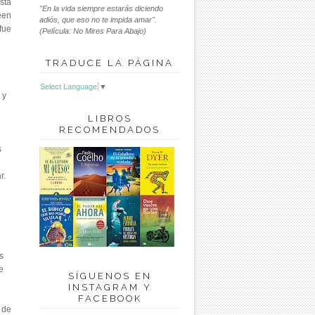
sta
"En la vida siempre estarás diciendo
een
adiós, que eso no te impida amar".
fue
(Película: No Mires Para Abajo)
TRADUCE LA PÁGINA
Select Language
▼
 y
LIBROS
RECOMENDADOS
s
r.
s
e
SÍGUENOS EN
INSTAGRAM Y
FACEBOOK
 de