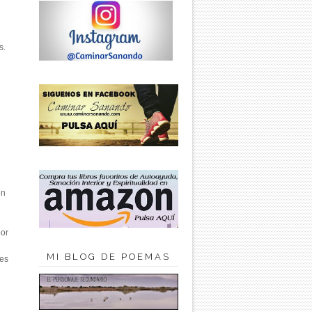
s.
en
por
MI BLOG DE POEMAS
des