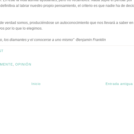
 En este la vida admite ayudantes, pero no recambios. Nada suple el pensar por
finitiva al labrar nuestro propio pensamiento, el criterio es que nadie ha de decid
de verdad somos, produciéndose un autoconocimiento que nos llevará a saber en
vos por lo que lo elegimos.
o, los diamantes y el conocerse a uno mismo” -Benjamin Franklin
ST
MENTE
,
OPINIÓN
Inicio
Entrada antigua