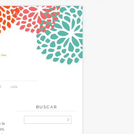
~
d
vida
BUSCAR
 la
os.