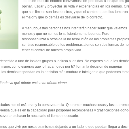
Todos en nuestro entorno convivimos con personas a las que les gu
opinar, juzgar y proyectar su vida y experiencias en los demás. Cr
que sus límites son los nuestros, y que el camino que ellos tomaron 
el mejor y que lo demás es desviarse de lo correcto.
A menudo, estas personas nos intentarán hacer sentir que valemos
menos y que no somos lo suficientemente buenos. Pero,
responsabilizar a otros de la no resolución de los problemas propios
sentirse responsable de los problemas ajenos son dos formas de no
tener el control de nuestra propia vida.
tenecido a uno de los dos grupos o incluso a los dos. No esperes a que los demá
ti mismo, cómo esperas que lo hagan otros por ti? Tomar la decisión de manejar
ue los demás respondan es la decisión más madura e inteligente que podemos toma
dónde va qué dónde está o de dónde viene.
afectados son el esfuerzo y la perseverancia. Queremos muchas cosas y las queremo
o. Piensa que es en la capacidad para posponer recompensas y gratificaciones dond
rseverar es hacer lo necesario el tiempo necesario.
mos que vivir por nosotros mismos dejando a un lado lo que puedan llegar a decir