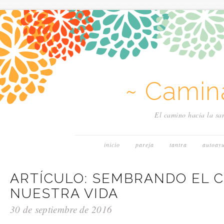
~ Camin
El camino hacia la san
inicio
pareja
tantra
autoay
ARTÍCULO: SEMBRANDO EL 
NUESTRA VIDA
30 de septiembre de 2016