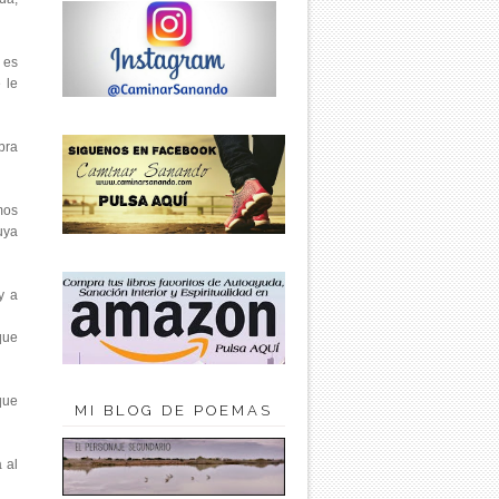
o es
 le
bra
mos
uya
y a
 que
que
MI BLOG DE POEMAS
 al