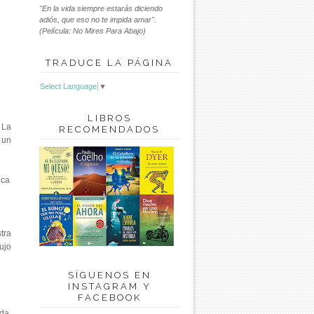
"En la vida siempre estarás diciendo
adiós, que eso no te impida amar".
(Película: No Mires Para Abajo)
TRADUCE LA PÁGINA
Select Language
▼
LIBROS
 La
RECOMENDADOS
 un
ica
e
tra
ujo
SÍGUENOS EN
INSTAGRAM Y
FACEBOOK
da,