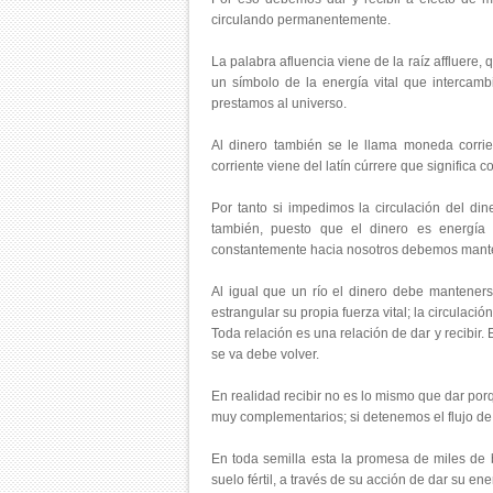
circulando permanentemente.
La palabra afluencia viene de la raíz affluere, q
un símbolo de la energía vital que intercamb
prestamos al universo.
Al dinero también se le llama moneda corrien
corriente viene del latín cúrrere que significa cor
Por tanto si impedimos la circulación del din
también, puesto que el dinero es energía 
constantemente hacia nosotros debemos mante
Al igual que un río el dinero debe manteners
estrangular su propia fuerza vital; la circulación
Toda relación es una relación de dar y recibir. 
se va debe volver.
En realidad recibir no es lo mismo que dar porq
muy complementarios; si detenemos el flujo de a
En toda semilla esta la promesa de miles de 
suelo fértil, a través de su acción de dar su en