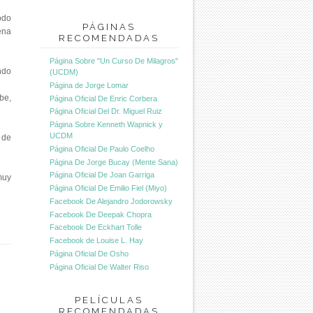
odo
PÁGINAS
ena
RECOMENDADAS
Página Sobre "Un Curso De Milagros"
ndo
(UCDM)
Página de Jorge Lomar
be,
Página Oficial De Enric Corbera
Página Oficial Del Dr. Miguel Ruiz
Página Sobre Kenneth Wapnick y
UCDM
 de
Página Oficial De Paulo Coelho
Página De Jorge Bucay (Mente Sana)
Página Oficial De Joan Garriga
muy
Página Oficial De Emilio Fiel (Miyo)
Facebook De Alejandro Jodorowsky
Facebook De Deepak Chopra
Facebook De Eckhart Tolle
Facebook de Louise L. Hay
Página Oficial De Osho
Página Oficial De Walter Riso
PELÍCULAS
RECOMENDADAS