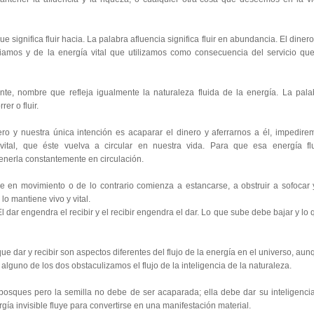
ue significa fluir hacia. La palabra afluencia significa fluir en abundancia. El diner
iamos y de la energía vital que utilizamos como consecuencia del servicio que
te, nombre que refleja igualmente la naturaleza fluida de la energía. La pala
rer o fluir.
ero y nuestra única intención es acaparar el dinero y aferrarnos a él, impedire
vital, que éste vuelva a circular en nuestra vida. Para que esa energía fl
nerla constantemente en circulación.
e en movimiento o de lo contrario comienza a estancarse, a obstruir a sofocar 
 lo mantiene vivo y vital.
El dar engendra el recibir y el recibir engendra el dar. Lo que sube debe bajar y lo
ue dar y recibir son aspectos diferentes del flujo de la energía en el universo, aun
lguno de los dos obstaculizamos el flujo de la inteligencia de la naturaleza.
bosques pero la semilla no debe de ser acaparada; ella debe dar su inteligencia
ergía invisible fluye para convertirse en una manifestación material.