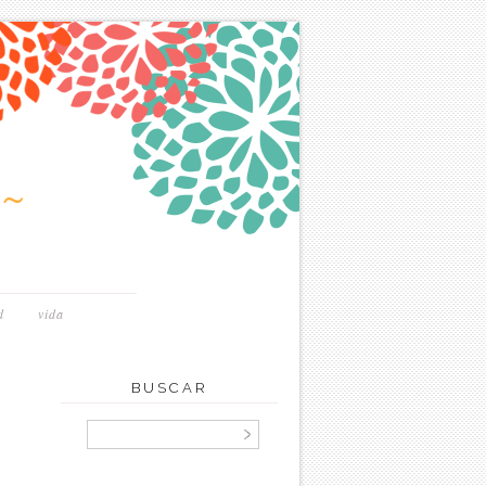
~
d
vida
BUSCAR