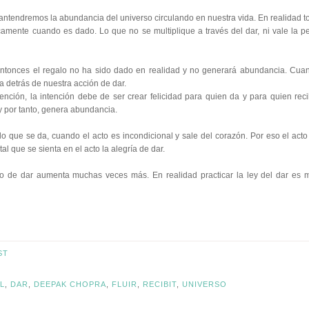
endremos la abundancia del universo circulando en nuestra vida. En realidad t
nicamente cuando es dado. Lo que no se multiplique a través del dar, ni vale la p
entonces el regalo no ha sido dado en realidad y no generará abundancia. Cua
 detrás de nuestra acción de dar.
tención, la intención debe de ser crear felicidad para quien da y para quien reci
 y por tanto, genera abundancia.
lo que se da, cuando el acto es incondicional y sale del corazón. Por eso el acto
al que se sienta en el acto la alegría de dar.
o de dar aumenta muchas veces más. En realidad practicar la ley del dar es 
ST
L
,
DAR
,
DEEPAK CHOPRA
,
FLUIR
,
RECIBIT
,
UNIVERSO