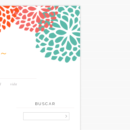
~
d
vida
BUSCAR