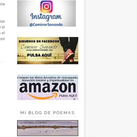
ana
iar
 el
 el
por
MI BLOG DE POEMAS