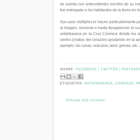
se cuenta con antecedentes escritos de su cre
fue entregado a los habitantes de la tierra e
Sus usos múltiples lo hacen particularmente p
la imagen, moverse o hasta desaparecer lo cua
antahkarana en la Cruz Cósmica donde los si
centro (chakra del corazón) ayudando en la ape
ejemplo: las runas, oráculos, tarot, gemas, etc. 
SHARE:
FACEBOOK |
TWITTER |
PINTERE
ETIQUETAS:
ANTAHKARANA
,
CHAKRAS
,
P
Entrada más reciente