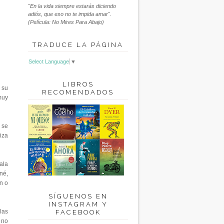
"En la vida siempre estarás diciendo
adiós, que eso no te impida amar".
(Película: No Mires Para Abajo)
TRADUCE LA PÁGINA
Select Language
▼
LIBROS
 su
RECOMENDADOS
muy
 se
iza
ala
né,
n o
SÍGUENOS EN
INSTAGRAM Y
las
FACEBOOK
 no