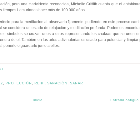
ación, pero una clarividente reconocida, Michelle Griffith cuenta que el antahkar
n los tiempos Lemurianos hace más de 100.000 años.
erfecto para la meditación al observarlo fijamente, pudiendo en este proceso camb
l se considera un estado de relajación y meditación profunda. Podemos encontrar
ete símbolos se cruzan unos a otros representando los chakras que se unen en
rtura de el. También en las artes adivinatorias es usado para potenciar y limpiar 
al ponerlo o guardarlo junto a ellos.
ST
AZ
,
PROTECCIÓN
,
REIKI
,
SANACIÓN
,
SANAR
Inicio
Entrada antigua