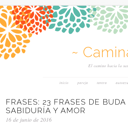
~ Camin
El camino hacia la san
inicio
pareja
tantra
autoay
FRASES: 23 FRASES DE BUDA
SABIDURÍA Y AMOR
16 de junio de 2016