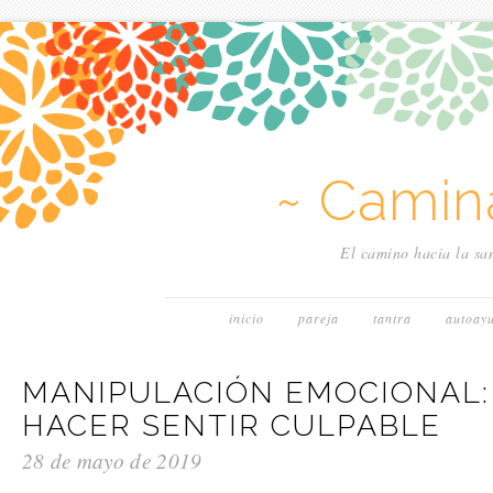
~ Camin
El camino hacia la san
inicio
pareja
tantra
autoay
MANIPULACIÓN EMOCIONAL:
HACER SENTIR CULPABLE
28 de mayo de 2019