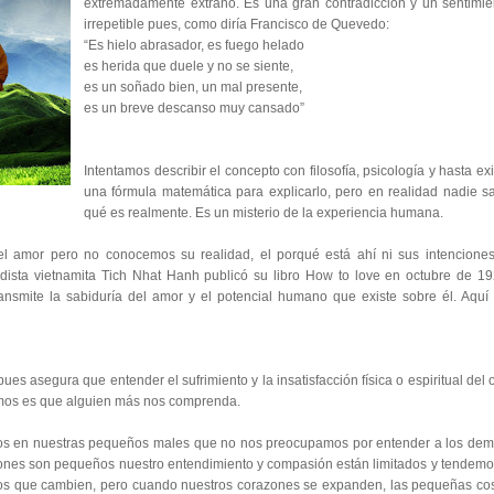
extremadamente extraño. Es una gran contradicción y un sentimie
irrepetible pues, como diría Francisco de Quevedo:
“Es hielo abrasador, es fuego helado
es herida que duele y no se siente,
es un soñado bien, un mal presente,
es un breve descanso muy cansado”
Intentamos describir el concepto con filosofía, psicología y hasta ex
una fórmula matemática para explicarlo, pero en realidad nadie s
qué es realmente. Es un misterio de la experiencia humana.
l amor pero no conocemos su realidad, el porqué está ahí ni sus intenciones
udista vietnamita Tich Nhat Hanh publicó su libro How to love en octubre de 19
smite la sabiduría del amor y el potencial humano que existe sobre él. Aquí 
es asegura que entender el sufrimiento y la insatisfacción física o espiritual del o
itamos es que alguien más nos comprenda.
s en nuestras pequeños males que no nos preocupamos por entender a los dem
nes son pequeños nuestro entendimiento y compasión están limitados y tendemo
imos que cambien, pero cuando nuestros corazones se expanden, las pequeñas co