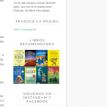
nto
"En la vida siempre estarás diciendo
adiós, que eso no te impida amar".
(Película: No Mires Para Abajo)
TRADUCE LA PÁGINA
Select Language
▼
iste
LIBROS
abe
RECOMENDADOS
. A
26,
los
tro
SÍGUENOS EN
ás.
INSTAGRAM Y
s a
FACEBOOK
sas