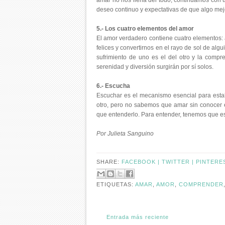
amar no nos llena del todo, continuamos con
deseo continuo y expectativas de que algo mejo
5.- Los cuatro elementos del amor
El amor verdadero contiene cuatro elementos:
felices y convertirnos en el rayo de sol de al
sufrimiento de uno es el del otro y la compr
serenidad y diversión surgirán por sí solos.
6.- Escucha
Escuchar es el mecanismo esencial para estab
otro, pero no sabemos que amar sin conocer
que entenderlo. Para entender, tenemos que e
Por Julieta Sanguino
SHARE:
FACEBOOK |
TWITTER |
PINTERE
ETIQUETAS:
AMAR
,
AMOR
,
COMPRENDER
Entrada más reciente