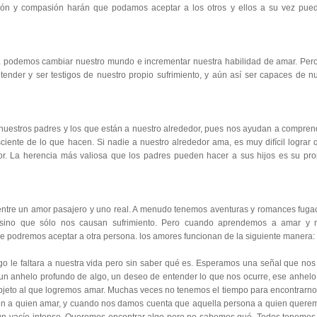
ión y compasión harán que podamos aceptar a los otros y ellos a su vez pue
 podemos cambiar nuestro mundo e incrementar nuestra habilidad de amar. Pero
tender y ser testigos de nuestro propio sufrimiento, y aún así ser capaces de nut
uestros padres y los que están a nuestro alrededor, pues nos ayudan a compren
nsciente de lo que hacen. Si nadie a nuestro alrededor ama, es muy difícil lograr 
. La herencia más valiosa que los padres pueden hacer a sus hijos es su pro
entre un amor pasajero y uno real. A menudo tenemos aventuras y romances fuga
sino que sólo nos causan sufrimiento. Pero cuando aprendemos a amar y 
 podremos aceptar a otra persona. los amores funcionan de la siguiente manera:
go le faltara a nuestra vida pero sin saber qué es. Esperamos una señal que nos
un anhelo profundo de algo, un deseo de entender lo que nos ocurre, ese anhelo
bjeto al que logremos amar. Muchas veces no tenemos el tiempo para encontrarno
n a quien amar, y cuando nos damos cuenta que aquella persona a quien quere