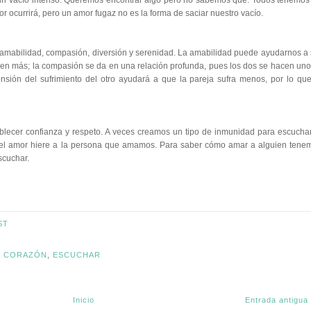
 un vacío intenso. Queremos encontrar algo pero no sabemos qué. Todos tenemos
r ocurrirá, pero un amor fugaz no es la forma de saciar nuestro vacío.
 amabilidad, compasión, diversión y serenidad. La amabilidad puede ayudarnos a 
guien más; la compasión se da en una relación profunda, pues los dos se hacen uno,
ensión del sufrimiento del otro ayudará a que la pareja sufra menos, por lo que
lecer confianza y respeto. A veces creamos un tipo de inmunidad para escuchar
 el amor hiere a la persona que amamos. Para saber cómo amar a alguien tene
scuchar.
ST
,
CORAZÓN
,
ESCUCHAR
Inicio
Entrada antigua