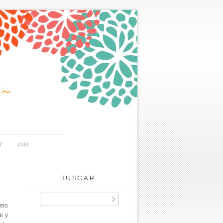
~
d
vida
BUSCAR
smo
e y