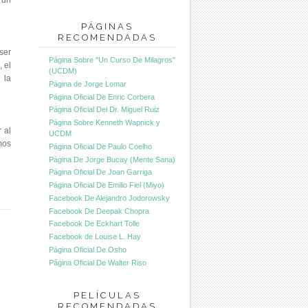
 un
PÁGINAS
RECOMENDADAS
ser
Página Sobre "Un Curso De Milagros"
 el
(UCDM)
 la
Página de Jorge Lomar
Página Oficial De Enric Corbera
Página Oficial Del Dr. Miguel Ruiz
Página Sobre Kenneth Wapnick y
 al
UCDM
mos
Página Oficial De Paulo Coelho
Página De Jorge Bucay (Mente Sana)
Página Oficial De Joan Garriga
Página Oficial De Emilio Fiel (Miyo)
Facebook De Alejandro Jodorowsky
Facebook De Deepak Chopra
Facebook De Eckhart Tolle
Facebook de Louise L. Hay
Página Oficial De Osho
Página Oficial De Walter Riso
PELÍCULAS
RECOMENDADAS