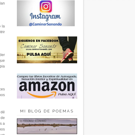
dan
 la
rir
der
que
pia
ces
nos
MI BLOG DE POEMAS
 dé
 de
s a
mos