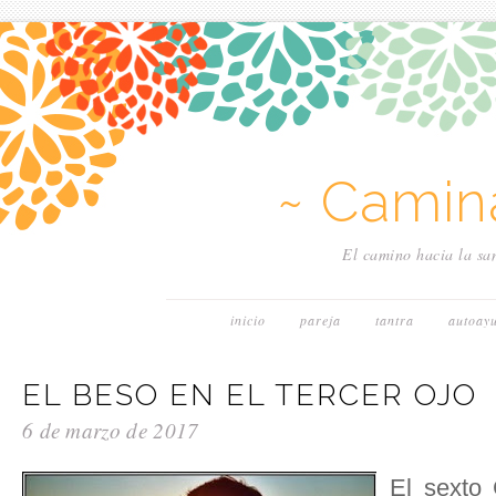
~ Camin
El camino hacia la san
inicio
pareja
tantra
autoay
EL BESO EN EL TERCER OJO
6 de marzo de 2017
El sexto