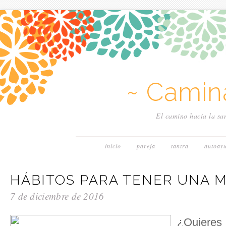
~ Camin
El camino hacia la san
inicio
pareja
tantra
autoay
HÁBITOS PARA TENER UNA 
7 de diciembre de 2016
¿Quiere