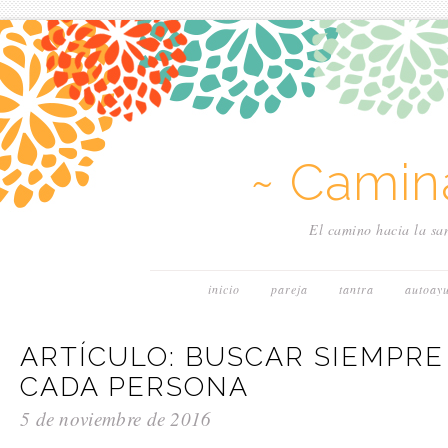
~ Camin
El camino hacia la san
inicio
pareja
tantra
autoay
ARTÍCULO: BUSCAR SIEMPRE
CADA PERSONA
5 de noviembre de 2016