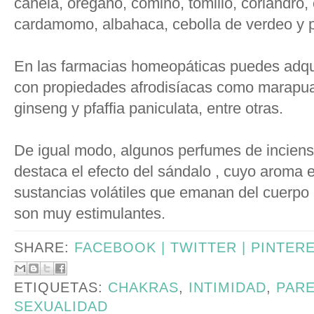
canela, orégano, comino, tomillo, coriandro,
cardamomo, albahaca, cebolla de verdeo y pe
En las farmacias homeopáticas puedes adqui
con propiedades afrodisíacas como marapu
ginseng y pfaffia paniculata, entre otras.
De igual modo, algunos perfumes de inciens
destaca el efecto del sándalo , cuyo aroma 
sustancias volátiles que emanan del cuerpo 
son muy estimulantes.
SHARE:
FACEBOOK |
TWITTER |
PINTER
ETIQUETAS:
CHAKRAS
,
INTIMIDAD
,
PARE
SEXUALIDAD