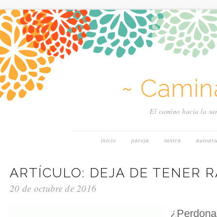
~ Camin
El camino hacia la san
inicio
pareja
tantra
autoay
ARTÍCULO: DEJA DE TENER 
20 de octubre de 2016
¿Perdona