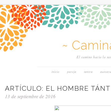
~ Camin
El camino hacia la san
inicio
pareja
tantra
autoay
ARTÍCULO: EL HOMBRE TÁNT
13 de septiembre de 2016