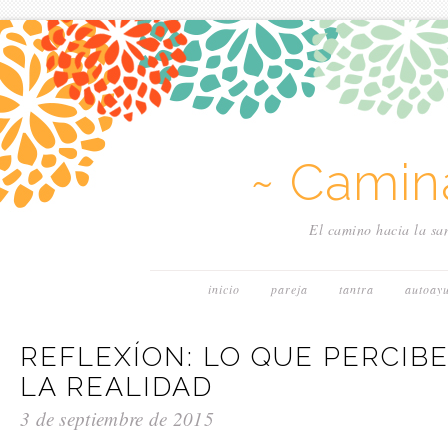
~ Camin
El camino hacia la san
inicio
pareja
tantra
autoay
REFLEXÍON: LO QUE PERCIB
LA REALIDAD
3 de septiembre de 2015