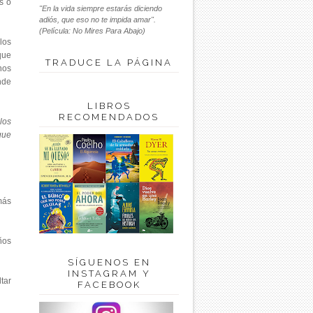
s o
"En la vida siempre estarás diciendo
adiós, que eso no te impida amar".
(Película: No Mires Para Abajo)
los
que
TRADUCE LA PÁGINA
nos
nde
LIBROS
RECOMENDADOS
los
que
más
ños
SÍGUENOS EN
INSTAGRAM Y
tar
FACEBOOK