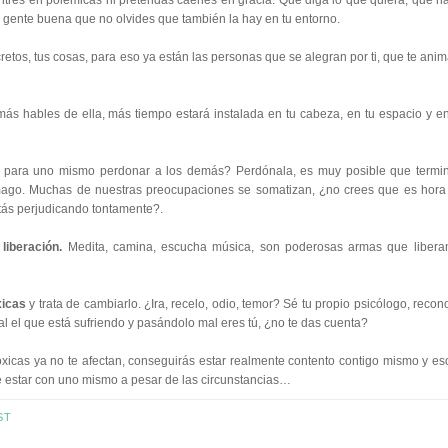
 entres en polémicas ni pretendas caerles en gracia. Que diga lo que quiera, que h
la gente buena que no olvides que también la hay en tu entorno.
retos, tus cosas, para eso ya están las personas que se alegran por ti, que te anim
s hables de ella, más tiempo estará instalada en tu cabeza, en tu espacio y en
e para uno mismo perdonar a los demás? Perdónala, es muy posible que termi
mago. Muchas de nuestras preocupaciones se somatizan, ¿no crees que es hora
estás perjudicando tontamente?.
liberación.
Medita, camina, escucha música, son poderosas armas que libera
xicas
y trata de cambiarlo. ¿Ira, recelo, odio, temor? Sé tu propio psicólogo, recon
nal el que está sufriendo y pasándolo mal eres tú, ¿no te das cuenta?
xicas ya no te afectan, conseguirás estar realmente contento contigo mismo y e
 estar con uno mismo a pesar de las circunstancias…
ST