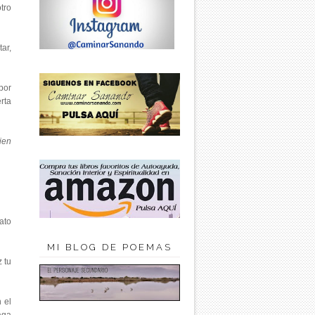
tro
ar,
por
rta
ien
ato
MI BLOG DE POEMAS
 tu
 el