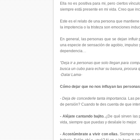
Ella no es positiva para mi, pero ciertos vínc
siempre está presente en mi vida. Creo que in
Este es el relato de una persona que mantiene u
la impotencia o la tristeza son emociones indu
En general, las personas que se dejan influir
una especie de sensación de agobio, impulso y
dependencia…
“Deja ir a personas que solo llegan para compa
busca un cubo para echar su basura, procura 
-Dalai Lama-
Cómo dejar que no nos influyan las personas
- Deja de concederle tanta importancia.
Las per
de persión? Cuando te des cuenta de que interio
- Aléjate cantando bajito.
¿De qué sirven las 
vida, siempre que puedas y deséale lo mejor.
- Acostúmbrate a vivir con ellas.
Siempre no p