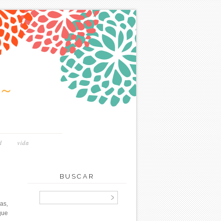
~
d
vida
BUSCAR
as,
que