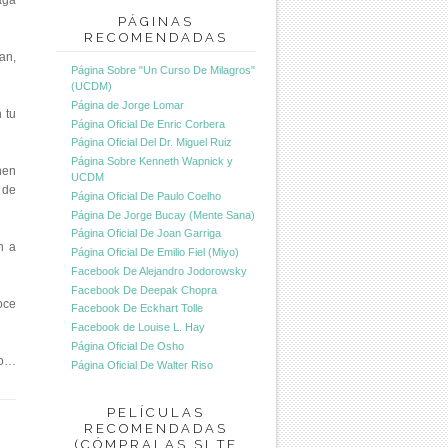
aga
PÁGINAS
RECOMENDADAS
an,
Página Sobre "Un Curso De Milagros"
(UCDM)
Página de Jorge Lomar
 tu
Página Oficial De Enric Corbera
Página Oficial Del Dr. Miguel Ruiz
Página Sobre Kenneth Wapnick y
nen
UCDM
 de
Página Oficial De Paulo Coelho
Página De Jorge Bucay (Mente Sana)
Página Oficial De Joan Garriga
n a
Página Oficial De Emilio Fiel (Miyo)
Facebook De Alejandro Jodorowsky
Facebook De Deepak Chopra
oce
Facebook De Eckhart Tolle
Facebook de Louise L. Hay
Página Oficial De Osho
so…
Página Oficial De Walter Riso
PELÍCULAS
RECOMENDADAS
(CÓMPRALAS SI TE