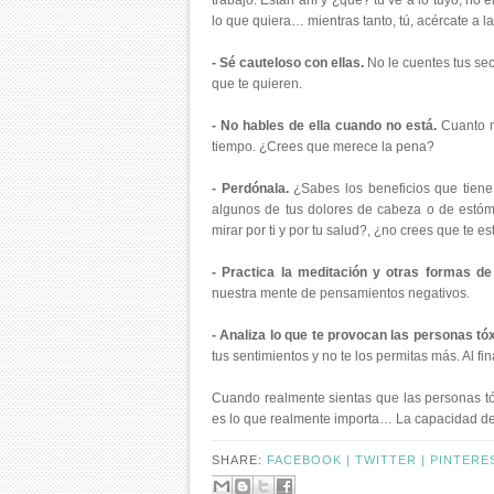
trabajo. Están ahí y ¿qué? tú ve a lo tuyo, no
lo que quiera… mientras tanto, tú, acércate a 
- Sé cauteloso con ellas.
No le cuentes tus sec
que te quieren.
- No hables de ella cuando no está.
Cuanto má
tiempo. ¿Crees que merece la pena?
- Perdónala.
¿Sabes los beneficios que tien
algunos de tus dolores de cabeza o de estó
mirar por ti y por tu salud?, ¿no crees que te 
- Practica la meditación y otras formas de 
nuestra mente de pensamientos negativos.
- Analiza lo que te provocan las personas tó
tus sentimientos y no te los permitas más. Al fi
Cuando realmente sientas que las personas tó
es lo que realmente importa… La capacidad de
SHARE:
FACEBOOK |
TWITTER |
PINTERE