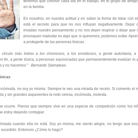
tenemos que convivir cada día en el trabajo, en el grupo de amigo
en la familia.
En nosotros, en nuestra actitud y en saber la forma de lidiar con el
está el secreto para que no nos influyan negativamente. Dejar 
invadan nuestro pensamiento y no nos dejen respirar o dejar que 
provoquen malestar es algo que si queremos, podemos evitar. Apre
a protegerte de las personas tóxicas.
círculo más íntimo a los chismosos, a los envidiosos, a gente autoritaria, a 
, en fin, a gente tóxica, a personas equivocadas que permanentemente evalúan lo 
os y no hacemos.” -Bernardo Stamateas-
óxicas
 incómoda, no soy yo misma. Siempre le veo una mirada de recelo. Si comento el 
da y sin grandes aspavientos la noto celosa, incómoda, molesta.
e ocurre. Pienso que siempre vive en una especie de competición como los ni
 estoy dejando contagiar.
iviada cuando ella no está. Soy yo misma, me siento alegre, no tengo que ocul
n sucedido. Entonces ¿Cómo lo hago?