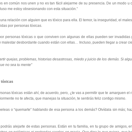
ulos en común nos unen y no es tan fácil alejarme de su presencia. De un modo u o
cluso me estoy obsesionando con esta situación.”
na relación con alguien que es tóxico para ella. El temor, la inseguridad, el malest
cidas por personas tóxicas.
 por personas tóxicas o que conviven con algunas de ellas pueden ser invadidas 
 malestar desbordante cuando están con ellas… Incluso, pueden llegar a crear cie
rtir quejas, problemas, historias desastrosas, miedo y juicio de los demás. Si algu
que no sea tu mente”
 tóxicas
sonas tóxicas están ahí, de acuerdo, pero, ¿te vas a permitir que te amarguen el r
rmente no te afecta, que manejas la situación, te sentirás feliz contigo mismo.
peleas o “quemarte” hablando de esa persona a los demás? Olvídala sin más; haz
odrás alejarte de estas personas. Están en tu familia, en tu grupo de amigos, en