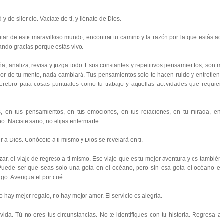
y de silencio. Vacíate de ti, y llénate de Dios.
tar de este maravilloso mundo, encontrar tu camino y la razón por la que estás aq
dando gracias porque estás vivo.
, analiza, revisa y juzga todo. Esos constantes y repetitivos pensamientos, son 
rior de tu mente, nada cambiará. Tus pensamientos solo te hacen ruido y entretien
erebro para cosas puntuales como tu trabajo y aquellas actividades que requie
, en tus pensamientos, en tus emociones, en tus relaciones, en tu mirada, en
no. Naciste sano, no elijas enfermarte.
 a Dios. Conócete a ti mismo y Dios se revelará en ti.
ar, el viaje de regreso a ti mismo. Ese viaje que es tu mejor aventura y es también
 Puede ser que seas solo una gota en el océano, pero sin esa gota el océano e
lgo. Averigua el por qué.
o hay mejor regalo, no hay mejor amor. El servicio es alegría.
vida. Tú no eres tus circunstancias. No te identifiques con tu historia. Regresa a