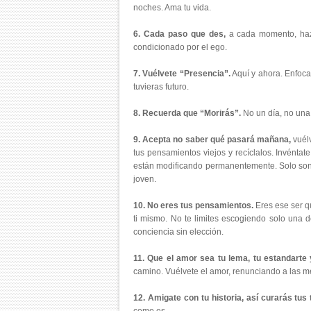
noches. Ama tu vida.
6. Cada paso que des,
a cada momento, hazl
condicionado por el ego.
7. Vuélvete “Presencia”.
Aquí y ahora. Enfoca
tuvieras futuro.
8. Recuerda que “Morirás”.
No un día, no una 
9. Acepta no saber qué pasará mañana,
vuélv
tus pensamientos viejos y recíclalos. Invént
están modificando permanentemente. Solo son t
joven.
10. No eres tus pensamientos.
Eres ese ser qu
ti mismo. No te limites escogiendo solo una 
conciencia sin elección.
11. Que el amor sea tu lema, tu estandarte y
camino. Vuélvete el amor, renunciando a las me
12. Amigate con tu historia, así curarás tus