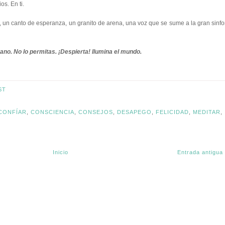
os. En ti.
 un canto de esperanza, un granito de arena, una voz que se sume a la gran sinfo
ano. No lo permitas. ¡Despierta! Ilumina el mundo.
ST
CONFÍAR
,
CONSCIENCIA
,
CONSEJOS
,
DESAPEGO
,
FELICIDAD
,
MEDITAR
,
Inicio
Entrada antigua