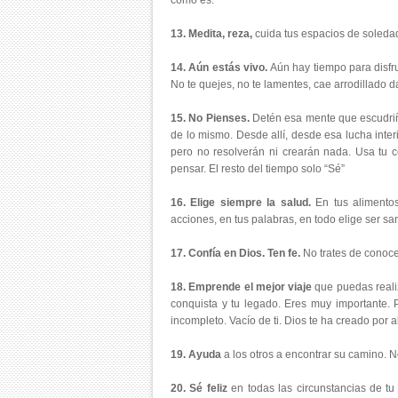
como es.
13. Medita, reza,
cuida tus espacios de soledad 
14. Aún estás vivo.
Aún hay tiempo para disfru
No te quejes, no te lamentes, cae arrodillado 
15. No Pienses.
Detén esa mente que escudriña
de lo mismo. Desde allí, desde esa lucha inte
pero no resolverán ni crearán nada. Usa tu c
pensar. El resto del tiempo solo “Sé”
16. Elige siempre la salud.
En tus alimentos
acciones, en tus palabras, en todo elige ser sa
17. Confía en Dios. Ten fe.
No trates de conocer
18. Emprende el mejor viaje
que puedas realiz
conquista y tu legado. Eres muy importante.
incompleto. Vacío de ti. Dios te ha creado por a
19. Ayuda
a los otros a encontrar su camino. N
20. Sé feliz
en todas las circunstancias de tu 