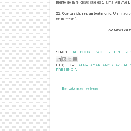
fuente de la felicidad que es tu alma. Allí vive Di
21. Que tu vida sea un testimonio.
Un milagro,
de la creación.
No vivas en v
SHARE:
FACEBOOK |
TWITTER |
PINTERE
ETIQUETAS:
ALMA
,
AMAR
,
AMOR
,
AYUDA
,
PRESENCIA
Entrada más reciente