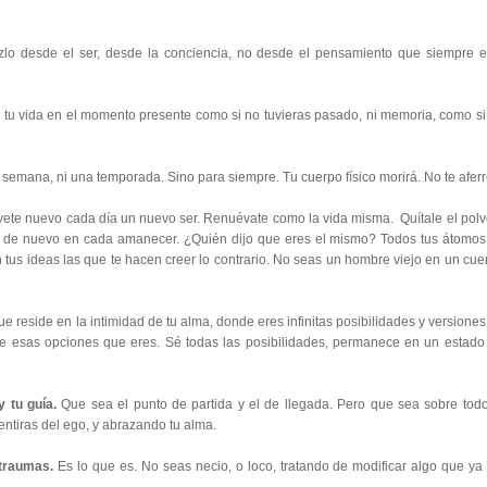
o desde el ser, desde la conciencia, no desde el pensamiento que siempre e
 tu vida en el momento presente como si no tuvieras pasado, ni memoria, como si
semana, ni una temporada. Sino para siempre. Tu cuerpo físico morirá. No te aferr
ete nuevo cada día un nuevo ser. Renuévate como la vida misma. Quítale el polv
ate de nuevo en cada amanecer. ¿Quién dijo que eres el mismo? Todos tus átomos
us ideas las que te hacen creer lo contrario. No seas un hombre viejo en un cue
e reside en la intimidad de tu alma, donde eres infinitas posibilidades y versiones
de esas opciones que eres. Sé todas las posibilidades, permanece en un estado
 tu guía.
Que sea el punto de partida y el de llegada. Pero que sea sobre todo
ntiras del ego, y abrazando tu alma.
 traumas.
Es lo que es. No seas necio, o loco, tratando de modificar algo que ya