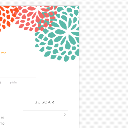
~
d
vida
BUSCAR
 él.
omo