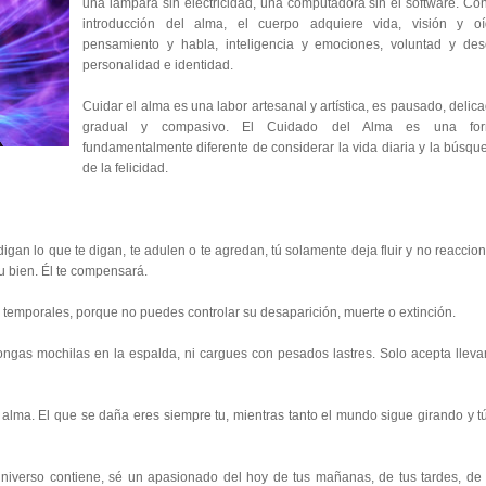
una lámpara sin electricidad, una computadora sin el software. Con
introducción del alma, el cuerpo adquiere vida, visión y oí
pensamiento y habla, inteligencia y emociones, voluntad y des
personalidad e identidad.
Cuidar el alma es una labor artesanal y artística, es pausado, delica
gradual y compasivo. El Cuidado del Alma es una fo
fundamentalmente diferente de considerar la vida diaria y la búsqu
de la felicidad.
igan lo que te digan, te adulen o te agredan, tú solamente deja fluir y no reaccion
tu bien. Él te compensará.
temporales, porque no puedes controlar su desaparición, muerte o extinción.
ongas mochilas en la espalda, ni cargues con pesados lastres. Solo acepta llevar
lma. El que se daña eres siempre tu, mientras tanto el mundo sigue girando y tú
niverso contiene, sé un apasionado del hoy de tus mañanas, de tus tardes, de 