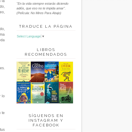
 la
"En la vida siempre estarás diciendo
do,
adiós, que eso no te impida amar".
eo,
(Película: No Mires Para Abajo)
TRADUCE LA PÁGINA
do,
rma
Select Language
▼
eda
LIBROS
RECOMENDADOS
es.
 lo
 te
SÍGUENOS EN
INSTAGRAM Y
FACEBOOK
tus