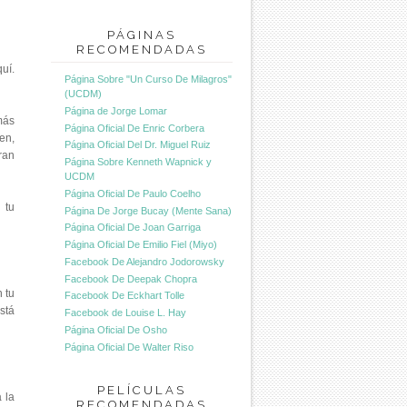
PÁGINAS
RECOMENDADAS
uí.
Página Sobre "Un Curso De Milagros"
(UCDM)
Página de Jorge Lomar
más
Página Oficial De Enric Corbera
en,
Página Oficial Del Dr. Miguel Ruiz
ran
Página Sobre Kenneth Wapnick y
UCDM
Página Oficial De Paulo Coelho
 tu
Página De Jorge Bucay (Mente Sana)
Página Oficial De Joan Garriga
Página Oficial De Emilio Fiel (Miyo)
Facebook De Alejandro Jodorowsky
Facebook De Deepak Chopra
 tu
Facebook De Eckhart Tolle
stá
Facebook de Louise L. Hay
Página Oficial De Osho
Página Oficial De Walter Riso
PELÍCULAS
 la
RECOMENDADAS