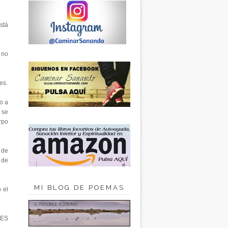
stá
 no
es.
o a
 se
rpo
 de
 de
MI BLOG DE POEMAS
 el
 ES