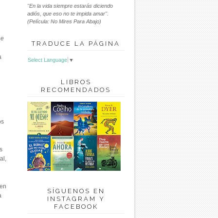
"En la vida siempre estarás diciendo
adiós, que eso no te impida amar".
(Película: No Mires Para Abajo)
ne
TRADUCE LA PÁGINA
a
Select Language
▼
LIBROS
RECOMENDADOS
os
s
al,
 en
SÍGUENOS EN
a
INSTAGRAM Y
FACEBOOK