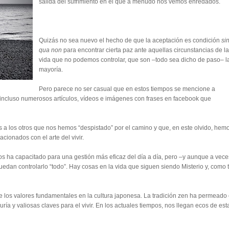
salida del sufrimiento en el que a menudo nos vemos enredados.
Quizás no sea nuevo el hecho de que la aceptación es condición
si
qua non
para encontrar cierta paz ante aquellas circunstancias de la
vida que no podemos controlar, que son –todo sea dicho de paso– l
mayoría.
Pero parece no ser casual que en estos tiempos se mencione a
incluso numerosos artículos, vídeos e imágenes con frases en facebook que
 a los otros que nos hemos “despistado” por el camino y que, en este olvido, hem
acionados con el arte del vivir.
os ha capacitado para una gestión más eficaz del día a día, pero –y aunque a vece
an controlarlo “todo”. Hay cosas en la vida que siguen siendo Misterio y, como t
e los valores fundamentales en la cultura japonesa. La tradición zen ha permeado
ría y valiosas claves para el vivir. En los actuales tiempos, nos llegan ecos de est