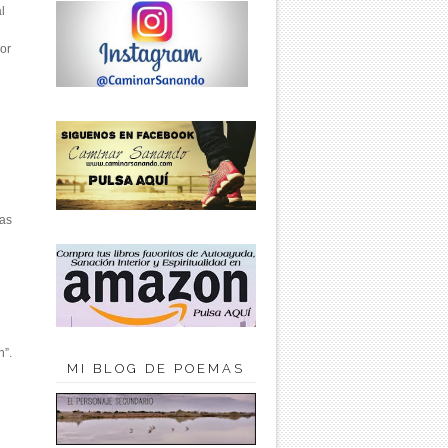
l
por
sas
n”.
MI BLOG DE POEMAS