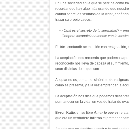
En una sociedad en la que se percibe como fra
recordar que hay algo más grande que nuestro 
control sobre los “asuntos de la vida”, abriénd
trazar su propio cauce…
– ¿Cuál es el secreto de tu serenidad? – preg
– Coopero incondicionalmente con lo inevita
Es fácil confundir aceptación con resignación, 
La aceptación nos recuerda que podemos aprende
reconocerlo nos lleva de cabeza al sufrimiento,
sean distintas de lo que son.
Aceptar no es, por tanto, sinónimo de resignar
como se presenta, y a la vez emprender la ac
La aceptación nos dice que podemos desaprend
permanecer en la vida, en vez de tratar de eva
Byron Katie
, en su libro
Amar lo que es
relata
que era un verdadero infierno el pretender cam