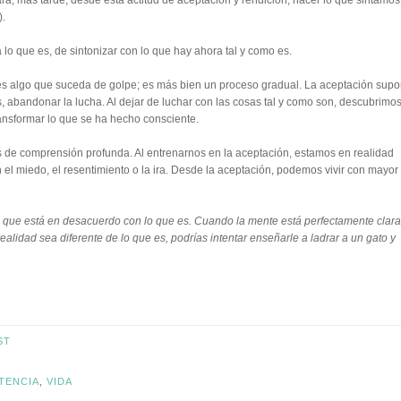
para, más tarde, desde esta actitud de aceptación y rendición, hacer lo que sintamos
).
 a lo que es, de sintonizar con lo que hay ahora tal y como es.
es algo que suceda de golpe; es más bien un proceso gradual. La aceptación sup
s, abandonar la lucha. Al dejar de luchar con las cosas tal y como son, descubrimo
ansformar lo que se ha hecho consciente.
de comprensión profunda. Al entrenarnos en la aceptación, estamos en realidad
 el miedo, el resentimiento o la ira. Desde la aceptación, podemos vivir con mayor
ue está en desacuerdo con lo que es. Cuando la mente está perfectamente clara,
ealidad sea diferente de lo que es, podrías intentar enseñarle a ladrar a un gato y
ST
TENCIA
,
VIDA