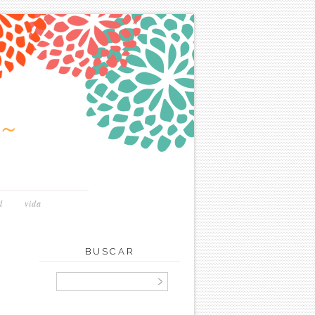
~
d
vida
BUSCAR