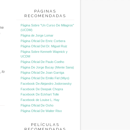
PÁGINAS
RECOMENDADAS
Página Sobre "Un Curso De Milagros"
one
(UCDM)
s
Página de Jorge Lomar
Página Oficial De Enric Corbera
Página Oficial Del Dr. Miguel Ruiz
Página Sobre Kenneth Wapnick y
UCDM
Página Oficial De Paulo Coelho
Página De Jorge Bucay (Mente Sana)
 lo
Página Oficial De Joan Garriga
Página Oficial De Emilio Fiel (Miyo)
Facebook De Alejandro Jodorowsky
Facebook De Deepak Chopra
Facebook De Eckhart Tolle
Facebook de Louise L. Hay
Página Oficial De Osho
Página Oficial De Walter Riso
PELÍCULAS
RECOMENDADAS