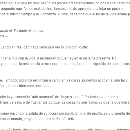
caso aquello que no sale según los planes preestablecidos, no nos viene nada ma
pequeño ego. No es mal camino, tampoco, el de aprender a aflojar un poco el
onos al mismo tiempo a la Confianza. Al final, sabemos que el río de la vida acaba 
untó el discípulo al maestro
ble –
cuando en realidad nada tiene que ver lo uno con lo otro.
r a fluir con la vida, a reconocer lo que hay en el instante presente. No
 ya que tras la resistencia a reconocer lo que es, late una exigencia de que las co
se. Tampoco significa renunciar a cambiar las cosas: podemos acoger la vida tal y
ción que consideremos necesaria.
er la ya conocida “ruta neuronal” de “huye o lucha”. Podemos aprender a
dirnos de ésta, o de frustrarnos porque las cosas no son “como yo quería que fuera
 cómo encontró la salida de su locura personal. Un día, de pronto, se dio cuenta de
biar el mundo, creyendo que así sería más feliz.