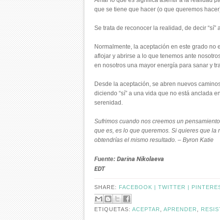
Amar lo que es significa asentir a la realidad 
que se tiene que hacer (o que queremos hacer
Se trata de reconocer la realidad, de decir “sí”
Normalmente, la aceptación en este grado no 
aflojar y abrirse a lo que tenemos ante nosotro
en nosotros una mayor energía para sanar y tr
Desde la aceptación, se abren nuevos caminos 
diciendo “sí” a una vida que no está anclada en
serenidad.
Sufrimos cuando nos creemos un pensamiento q
que es, es lo que queremos. Si quieres que la r
obtendrías el mismo resultado. – Byron Katie
Darina Nikolaeva
Fuente:
EDT
SHARE:
FACEBOOK |
TWITTER |
PINTERE
ETIQUETAS:
ACEPTAR
,
APRENDER
,
RESIS