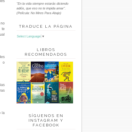
nes
"En la vida siempre estarás diciendo
adiós, que eso no te impida amar".
(Película: No Mires Para Abajo)
 no
TRADUCE LA PÁGINA
 te
cual
Select Language
▼
LIBROS
RECOMENDADOS
des
s o
ias
ras
 la
SÍGUENOS EN
INSTAGRAM Y
FACEBOOK