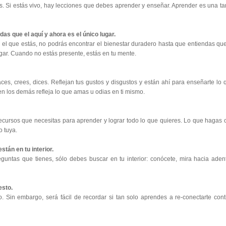
es. Si estás vivo, hay lecciones que debes aprender y enseñar. Aprender es una ta
as que el aquí y ahora es el único lugar.
 el que estás, no podrás encontrar el bienestar duradero hasta que entiendas que
ugar. Cuando no estás presente, estás en tu mente.
ces, crees, dices. Reflejan tus gustos y disgustos y están ahí para enseñarte lo 
en los demás refleja lo que amas u odias en ti mismo.
recursos que necesitas para aprender y lograr todo lo que quieres. Lo que hagas 
o tuya.
stán en tu interior.
guntas que tienes, sólo debes buscar en tu interior: conócete, mira hacia adent
esto.
 Sin embargo, será fácil de recordar si tan solo aprendes a re-conectarte cont