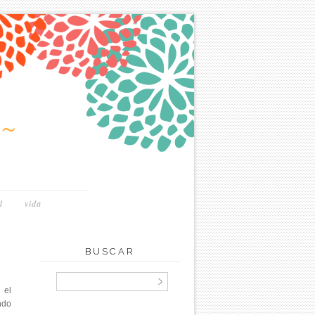
~
d
vida
BUSCAR
 el
ndo