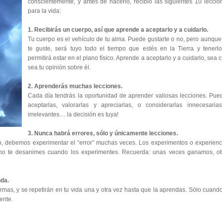
conscientemente, y antes de hacerlo, recibió las siguientes 10 leccio
para la vida:
1. Recibirás un cuerpo, así que aprende a aceptarlo y a cuidarlo.
Tu cuerpo es el vehículo de tu alma. Puede gustarte o no, pero aunque
te guste, será tuyo todo el tiempo que estés en la Tierra y tenerlo
permitirá estar en el plano físico. Aprende a aceptarlo y a cuidarlo, sea 
sea tu opinión sobre él.
2. Aprenderás muchas lecciones.
Cada día tendrás la oportunidad de aprender valiosas lecciones. Pue
aceptarlas, valorarlas y apreciarlas, o considerarlas innecesaria
irrelevantes… la decisión es tuya!
3. Nunca habrá errores, sólo y únicamente lecciones.
o, debemos experimentar el “error” muchas veces. Los experimentos o experienc
e no te desanimes cuando los experimentes. Recuerda: unas veces ganamos, ot
nda.
rmas, y se repetirán en tu vida una y otra vez hasta que la aprendas. Sólo cuando
ente.