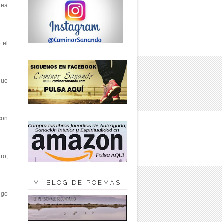
rea
 el
que
con
ro,
MI BLOG DE POEMAS
igo