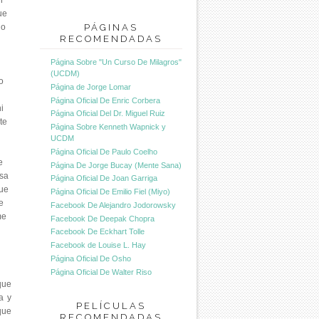
n
ue
do
PÁGINAS
RECOMENDADAS
Página Sobre "Un Curso De Milagros"
(UCDM)
o
Página de Jorge Lomar
Página Oficial De Enric Corbera
i
Página Oficial Del Dr. Miguel Ruiz
te
Página Sobre Kenneth Wapnick y
UCDM
Página Oficial De Paulo Coelho
e
Página De Jorge Bucay (Mente Sana)
osa
Página Oficial De Joan Garriga
que
Página Oficial De Emilio Fiel (Miyo)
e
Facebook De Alejandro Jodorowsky
me
Facebook De Deepak Chopra
Facebook De Eckhart Tolle
Facebook de Louise L. Hay
Página Oficial De Osho
Página Oficial De Walter Riso
que
a y
PELÍCULAS
que
RECOMENDADAS