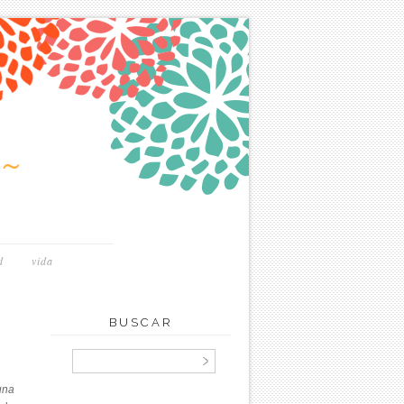
~
d
vida
BUSCAR
una