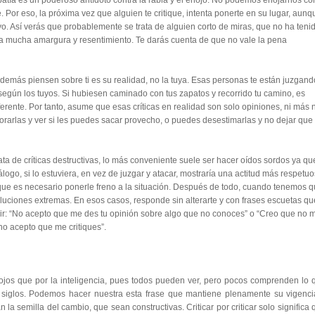
tía es un poderoso antídoto contra la rabia y el enojo. No podemos enojarnos co
or eso, la próxima vez que alguien te critique, intenta ponerte en su lugar, aunq
. Así verás que probablemente se trata de alguien corto de miras, que no ha teni
a mucha amargura y resentimiento. Te darás cuenta de que no vale la pena
demás piensen sobre ti es su realidad, no la tuya. Esas personas te están juzgand
 según los tuyos. Si hubiesen caminado con tus zapatos y recorrido tu camino, es
ente. Por tanto, asume que esas críticas en realidad son solo opiniones, ni más n
rarlas y ver si les puedes sacar provecho, o puedes desestimarlas y no dejar que 
ta de críticas destructivas, lo más conveniente suele ser hacer oídos sordos ya qu
ogo, si lo estuviera, en vez de juzgar y atacar, mostraría una actitud más respetu
que es necesario ponerle freno a la situación. Después de todo, cuando tenemos 
oluciones extremas. En esos casos, responde sin alterarte y con frases escuetas qu
cir: “No acepto que me des tu opinión sobre algo que no conoces” o “Creo que no 
no acepto que me critiques”.
ojos que por la inteligencia, pues todos pueden ver, pero pocos comprenden lo 
s siglos. Podemos hacer nuestra esta frase que mantiene plenamente su vigenci
la semilla del cambio, que sean constructivas. Criticar por criticar solo significa 