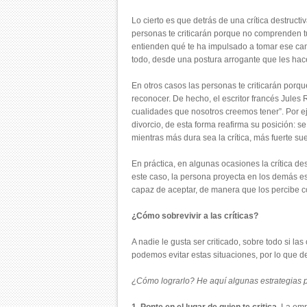
Lo cierto es que detrás de una crítica destruc
personas te criticarán porque no comprenden t
entienden qué te ha impulsado a tomar ese ca
todo, desde una postura arrogante que les hac
En otros casos las personas te criticarán porqu
reconocer. De hecho, el escritor francés Jules 
cualidades que nosotros creemos tener”. Por e
divorcio, de esta forma reafirma su posición: s
mientras más dura sea la crítica, más fuerte s
En práctica, en algunas ocasiones la crítica 
este caso, la persona proyecta en los demás 
capaz de aceptar, de manera que los percibe c
¿Cómo sobrevivir a las críticas?
A nadie le gusta ser criticado, sobre todo si l
podemos evitar estas situaciones, por lo que d
¿Cómo lograrlo? He aquí algunas estrategias 