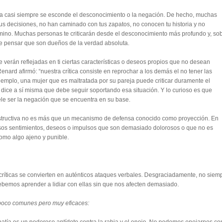
tiva casi siempre se esconde el desconocimiento o la negación. De hecho, muchas
us decisiones, no han caminado con tus zapatos, no conocen tu historia y no
mino. Muchas personas te criticarán desde el desconocimiento más profundo y, so
e pensar que son dueños de la verdad absoluta.
e verán reflejadas en ti ciertas características o deseos propios que no desean
Renard afirmó: “nuestra crítica consiste en reprochar a los demás el no tener las
jemplo, una mujer que es maltratada por su pareja puede criticar duramente el
e dice a sí misma que debe seguir soportando esa situación. Y lo curioso es que
uele ser la negación que se encuentra en su base.
destructiva no es más que un mecanismo de defensa conocido como proyección. En
esos sentimientos, deseos o impulsos que son demasiado dolorosos o que no es
omo algo ajeno y punible.
as críticas se convierten en auténticos ataques verbales. Desgraciadamente, no siem
ebemos aprender a lidiar con ellas sin que nos afecten demasiado.
poco comunes pero muy eficaces: