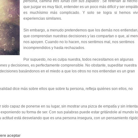
persona, camina tres lunas con sus zapatos”
. Se referían al hecho
que juzgar es muy fácil, entender es un poco más difícil y ser empáti
es muchísimo más complicado. Y solo se logra si hemos viv
experiencias similares.
Sin embargo, a menudo pretendemos que los demás nos entiendan
que comprendan nuestras decisiones y las compartan o que, al men
nos apoyen. Cuando no lo hacen, nos sentimos mal, nos sentimos
incomprendidos y hasta rechazados.
Por supuesto, no es culpa nuestra, todos necesitamos en algunas
ones y decisiones, es perfectamente comprensible. No obstante, supeditar nuestra
r decisiones basándonos en el miedo a que los otros no nos entiendan es un gran
ealidad dice más sobre ellos que sobre tu persona, refleja quiénes son ellos, no
 sido capaz de ponerse en su lugar, sin mostrar una pizca de empatía y sin intenta
á exponiendo su forma de ser. Con sus palabras puede estar gritándole al mundo lo
 actitud está desvelando que es una persona insegura, con un pensamiento rígido
iere aceptar