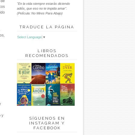
 de
"En la vida siempre estarás diciendo
cos
adiós, que eso no te impida amar".
ido
(Película: No Mires Para Abajo)
TRADUCE LA PÁGINA
,
os,
Select Language
▼
LIBROS
RECOMENDADOS
r
 y
SÍGUENOS EN
INSTAGRAM Y
FACEBOOK