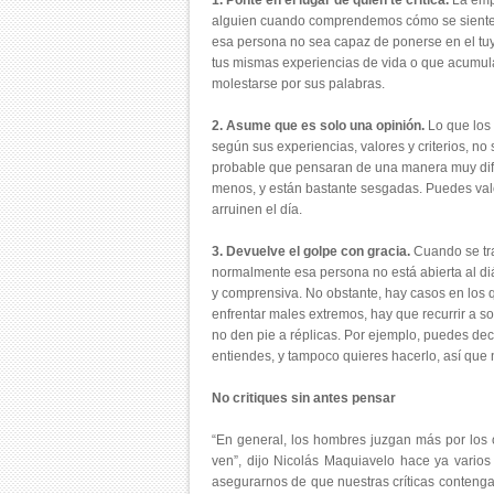
1.
Ponte en el lugar de quien te critica.
La empa
alguien cuando comprendemos cómo se siente. P
esa persona no sea capaz de ponerse en el tuyo
tus mismas experiencias de vida o que acumul
molestarse por sus palabras.
2.
Asume que es solo una opinión.
Lo que los 
según sus experiencias, valores y criterios, no
probable que pensaran de una manera muy difer
menos, y están bastante sesgadas. Puedes valo
arruinen el día.
3.
Devuelve el golpe con gracia.
Cuando se tra
normalmente esa persona no está abierta al diál
y comprensiva. No obstante, hay casos en los 
enfrentar males extremos, hay que recurrir a s
no den pie a réplicas. Por ejemplo, puedes de
entiendes, y tampoco quieres hacerlo, así que 
No critiques sin antes pensar
“En general, los hombres juzgan más por los 
ven”, dijo Nicolás Maquiavelo hace ya vario
asegurarnos de que nuestras críticas contengan 