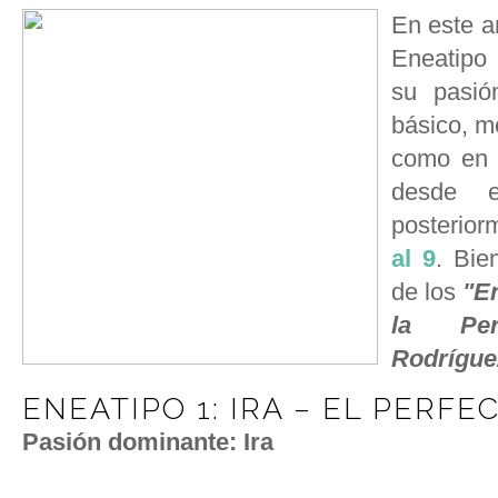
En este a
Eneatipo
su pasió
básico, m
como en 
desde 
posterior
al 9
. Bie
de los
"En
la Pers
Rodrígue
ENEATIPO 1: IRA – EL PERFE
Pasión dominante: Ira