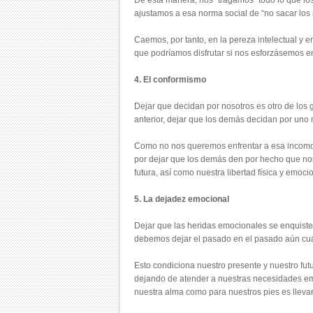
De esta manera, nos “tragamos” todo lo que los
ajustamos a esa norma social de “no sacar los 
Caemos, por tanto, en la pereza intelectual y e
que podríamos disfrutar si nos esforzásemos e
4. El conformismo
Dejar que decidan por nosotros es otro de lo
anterior, dejar que los demás decidan por uno
Como no nos queremos enfrentar a esa incomod
por dejar que los demás den por hecho que nos
futura, así como nuestra libertad física y emoci
5. La dejadez emocional
Dejar que las heridas emocionales se enquisten
debemos dejar el pasado en el pasado aún cuan
Esto condiciona nuestro presente y nuestro fut
dejando de atender a nuestras necesidades em
nuestra alma como para nuestros pies es llevar