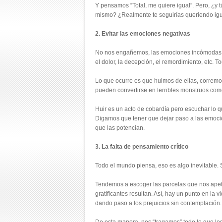
Y pensamos “Total, me quiere igual”. Pero, ¿y t
mismo? ¿Realmente te seguirías queriendo igu
2. Evitar las emociones negativas
No nos engañemos, las emociones incómodas tien
el dolor, la decepción, el remordimiento, etc. T
Lo que ocurre es que huimos de ellas, corremo
pueden convertirse en terribles monstruos como
Huir es un acto de cobardía pero escuchar lo 
Digamos que tener que dejar paso a las emocio
que las potencian.
3. La falta de pensamiento crítico
Todo el mundo piensa, eso es algo inevitable. 
Tendemos a escoger las parcelas que nos apet
gratificantes resultan. Así, hay un punto en l
dando paso a los prejuicios sin contemplación.