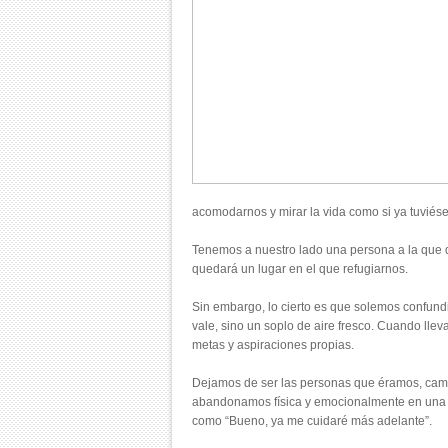
acomodarnos y mirar la vida como si ya tuviés
Tenemos a nuestro lado una persona a la que q
quedará un lugar en el que refugiarnos.
Sin embargo, lo cierto es que solemos confund
vale, sino un soplo de aire fresco. Cuando ll
metas y aspiraciones propias.
Dejamos de ser las personas que éramos, cambi
abandonamos física y emocionalmente en una e
como “Bueno, ya me cuidaré más adelante”.