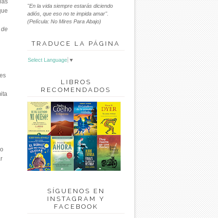
las
"En la vida siempre estarás diciendo
que
adiós, que eso no te impida amar".
(Película: No Mires Para Abajo)
 de
TRADUCE LA PÁGINA
Select Language
▼
res
LIBROS
RECOMENDADOS
ita
do
r
SÍGUENOS EN
INSTAGRAM Y
FACEBOOK