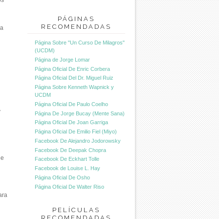
os
PÁGINAS
RECOMENDADAS
la
Página Sobre "Un Curso De Milagros"
(UCDM)
Página de Jorge Lomar
Página Oficial De Enric Corbera
Página Oficial Del Dr. Miguel Ruiz
Página Sobre Kenneth Wapnick y
UCDM
Página Oficial De Paulo Coelho
y
Página De Jorge Bucay (Mente Sana)
Página Oficial De Joan Garriga
Página Oficial De Emilio Fiel (Miyo)
Facebook De Alejandro Jodorowsky
Facebook De Deepak Chopra
ue
Facebook De Eckhart Tolle
Facebook de Louise L. Hay
Página Oficial De Osho
Página Oficial De Walter Riso
ara
PELÍCULAS
RECOMENDADAS