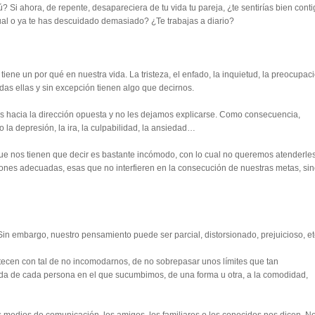
ú? Si ahora, de repente, desapareciera de tu vida tu pareja, ¿te sentirías bien cont
al o ya te has descuidado demasiado? ¿Te trabajas a diario?
e un por qué en nuestra vida. La tristeza, el enfado, la inquietud, la preocupaci
odas ellas y sin excepción tienen algo que decirnos.
s hacia la dirección opuesta y no les dejamos explicarse. Como consecuencia,
 la depresión, la ira, la culpabilidad, la ansiedad…
que nos tienen que decir es bastante incómodo, con lo cual no queremos atenderles
nes adecuadas, esas que no interfieren en la consecución de nuestras metas, si
Sin embargo, nuestro pensamiento puede ser parcial, distorsionado, prejuicioso, et
ecen con tal de no incomodarnos, de no sobrepasar unos límites que tan
a vida de cada persona en el que sucumbimos, de una forma u otra, a la comodidad,