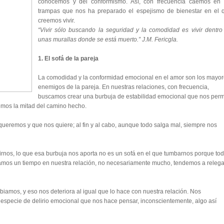
conocemos y del conformismo. Así, con frecuencia caemos en 
trampas que nos ha preparado el espejismo de bienestar en el 
creemos vivir.
“Vivir sólo buscando la seguridad y la comodidad es vivir dentro
unas murallas donde se está muerto.” J.M. Fericgla.
1. El sofá de la pareja
La comodidad y la conformidad emocional en el amor son los mayo
enemigos de la pareja. En nuestras relaciones, con frecuencia,
buscamos crear una burbuja de estabilidad emocional que nos perm
emos la mitad del camino hecho.
ueremos y que nos quiere; al fin y al cabo, aunque todo salga mal, siempre nos
irnos, lo que esa burbuja nos aporta no es un sofá en el que tumbarnos porque to
evamos un tiempo en nuestra relación, no necesariamente mucho, tendemos a relega
amos, y eso nos deteriora al igual que lo hace con nuestra relación. Nos
specie de delirio emocional que nos hace pensar, inconscientemente, algo así