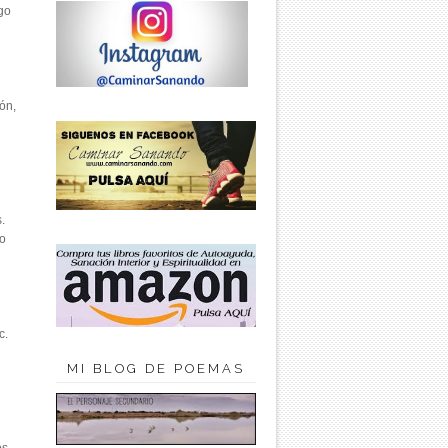
igo
ón,
.
no
c.
MI BLOG DE POEMAS