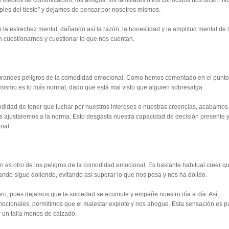
 medios de comunicación, los amigos, los familiares o los conocidos nos dicen. N
pies del tiesto” y dejamos de pensar por nosotros mismos.
n la estrechez mental, dañando así la razón, la honestidad y la amplitud mental de 
n cuestionarnos y cuestionar lo que nos cuentan.
s grandes peligros de la comodidad emocional. Como hemos comentado en el punto
 mismo es lo más normal, dado que está mal visto que alguien sobresalga.
idad de tener que luchar por nuestros intereses o nuestras creencias, acabamos
 ajustaremos a la norma. Esto desgasta nuestra capacidad de decisión presente 
onal.
 es otro de los peligros de la comodidad emocional. Es bastante habitual creer q
do sigue doliendo, evitando así superar lo que nos pesa y nos ha dolido.
uro, pues dejamos que la suciedad se acumule y empañe nuestro día a día. Así,
ocionales, permitimos que el malestar explote y nos ahogue. Esta sensación es p
 un talla menos de calzado.