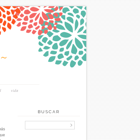
~
d
vida
BUSCAR
más
que