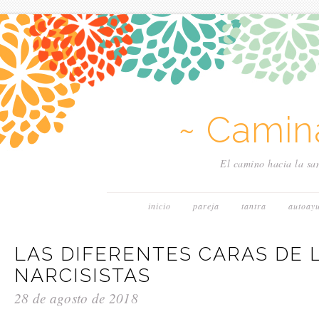
~ Camin
El camino hacia la san
inicio
pareja
tantra
autoay
LAS DIFERENTES CARAS DE 
NARCISISTAS
28 de agosto de 2018