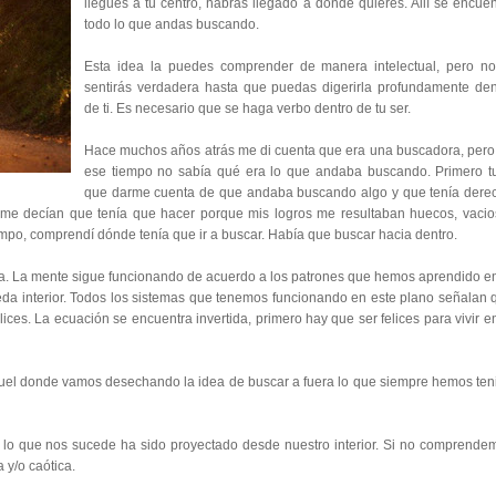
llegues a tu centro, habrás llegado a donde quieres. Allí se encuen
todo lo que andas buscando.
Esta idea la puedes comprender de manera intelectual, pero no
sentirás verdadera hasta que puedas digerirla profundamente den
de ti. Es necesario que se haga verbo dentro de tu ser.
Hace muchos años atrás me di cuenta que era una buscadora, pero
ese tiempo no sabía qué era lo que andaba buscando. Primero t
que darme cuenta de que andaba buscando algo y que tenía dere
 me decían que tenía que hacer porque mis logros me resultaban huecos, vacio
mpo, comprendí dónde tenía que ir a buscar. Había que buscar hacia dentro.
a. La mente sigue funcionando de acuerdo a los patrones que hemos aprendido en
eda interior. Todos los sistemas que tenemos funcionando en este plano señalan 
ices. La ecuación se encuentra invertida, primero hay que ser felices para vivir en
aquel donde vamos desechando la idea de buscar a fuera lo que siempre hemos ten
 lo que nos sucede ha sido proyectado desde nuestro interior. Si no comprende
 y/o caótica.