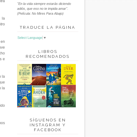
tra
"En la vida siempre estarás diciendo
adiós, que eso no te impida amar".
(Película: No Mires Para Abajo)
 la
tro
TRADUCE LA PÁGINA
Select Language
▼
 en
uve
LIBROS
cho
RECOMENDADOS
s e
 la
que
 la
ido
SÍGUENOS EN
mos
INSTAGRAM Y
FACEBOOK