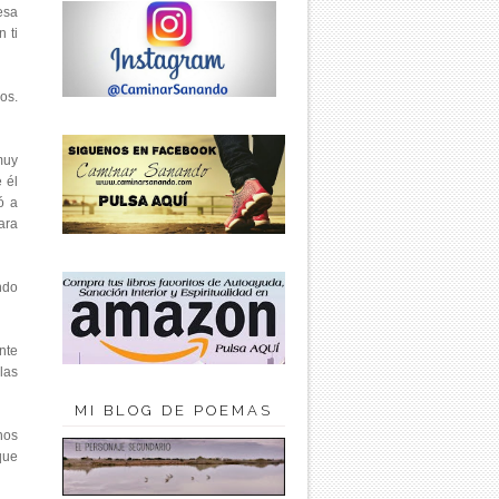
esa
 ti
os.
muy
 él
ó a
ara
ndo
nte
las
MI BLOG DE POEMAS
nos
que