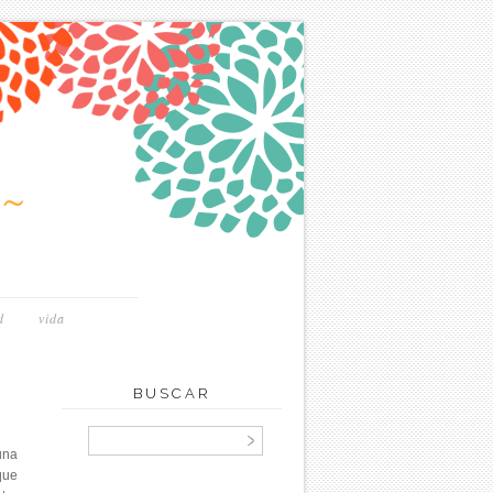
~
d
vida
BUSCAR
una
que