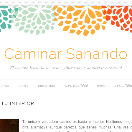
~ Caminar Sanando 
El camino hacia la sanación, liberación y despertar espiritual
pareja
tantra
autoayuda
espiritualidad
amor
sexualida
 TU INTERIOR
Tu único y verdadero camino es hacia tu interior. No tienes ning
otra alternativa aunque parezca que tienes muchas. Una vez 