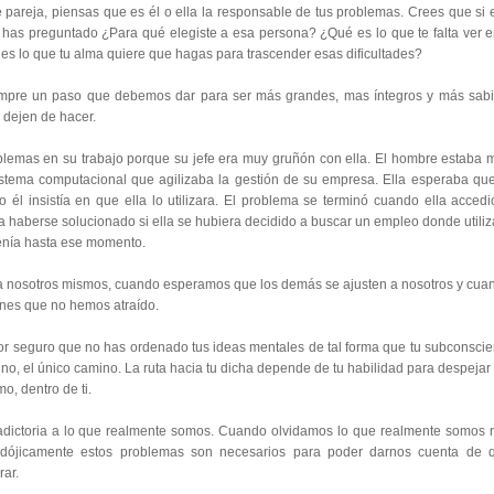
pareja, piensas que es él o ella la responsable de tus problemas. Crees que si 
e has preguntado ¿Para qué elegiste a esa persona? ¿Qué es lo que te falta ver en
es lo que tu alma quiere que hagas para trascender esas dificultades?
empre un paso que debemos dar para ser más grandes, mas íntegros y más sabi
dejen de hacer.
lemas en su trabajo porque su jefe era muy gruñón con ella. El hombre estaba 
 sistema computacional que agilizaba la gestión de su empresa. Ella esperaba que
 él insistía en que ella lo utilizara. El problema se terminó cuando ella accedi
a haberse solucionado si ella se hubiera decidido a buscar un empleo donde utiliz
tenía hasta ese momento.
a nosotros mismos, cuando esperamos que los demás se ajusten a nosotros y cua
nes que no hemos atraído.
or seguro que no has ordenado tus ideas mentales de tal forma que tu subconscie
ino, el único camino. La ruta hacia tu dicha depende de tu habilidad para despejar 
o, dentro de ti.
radictoria a lo que realmente somos. Cuando olvidamos lo que realmente somos 
adójicamente estos problemas son necesarios para poder darnos cuenta de 
ar.