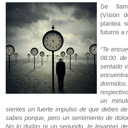
Se llama
(Visión d
plantea s
futuros a 
“Te encue
08:00 de
sentado v
encuent
dormid
respectiv
un minut
sientes un fuerte impulso de que debes de s
sabes porque, pero un sentimiento de dolor 
No lo dudas ni un segundo, te levantas del