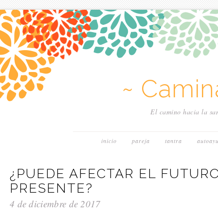
~ Camin
El camino hacia la san
inicio
pareja
tantra
autoay
¿PUEDE AFECTAR EL FUTUR
PRESENTE?
4 de diciembre de 2017