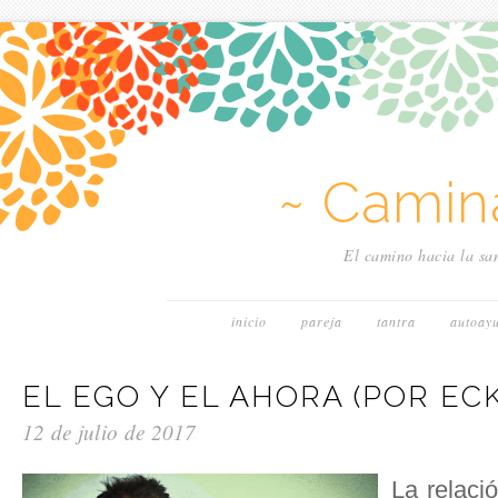
~ Camin
El camino hacia la san
inicio
pareja
tantra
autoay
EL EGO Y EL AHORA (POR EC
12 de julio de 2017
La relaci