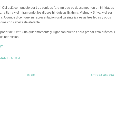
 el OM está compuesto por tres sonidos (a-u-m) que se descomponen en trinidades
, la tierra y el inframundo, los dioses hinduistas Brahma, Vishnu y Shiva, y el ser
na. Algunos dicen que su representación gráfica sintetiza estas tres letras y otros
 dios con cabeza de elefante.
poder del OM? Cualquier momento y lugar son buenos para probar esta práctica.
us beneficios.
ST
MANTRA
,
OM
Inicio
Entrada antigua