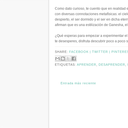
Como dato curioso, te cuento que en realidad
con diversas connotaciones metafísicas: el cielo
despierto, el ser dormido y el ser en dicha eter
afirman que es una estilización de Ganesha, el
¿Qué esperas para empezar a experimentar el 
te desesperes, disfruta descubrir poco a poco s
SHARE:
FACEBOOK |
TWITTER |
PINTERE
ETIQUETAS:
APRENDER
,
DESAPRENDER
,
Entrada más reciente