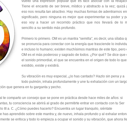
vuelto una expresión popular que es fácil asociar con la relajaci
Tiene el encanto de ser breve, místico y abstracto a la vez; quizá 
eso nos resulta tan atractivo. Hay muchas formas de adentrarnos en
significado, pero ninguna es mejor que experimentar su poder y p
eso voy a hacer un recorrido práctico que nos llevará de lo 
sencillo a su sentido más profundo.
Primero lo primero. OM es un mantra “semilla”, es decir, una sílaba 
se pronuncia para conectar con la energía que trasciende lo individ
e incluso lo humano; existen muchísimos mantras de este tipo, pero 
OM es el más poderoso y sagrado de todos. ¿Por qué? Se dice que 
el sonido primordial, el que se encuentra en el origen de todo lo que
existido, existe y existirá.
Su vibración es muy especial, ¿lo has cantado? Hazlo sin pena y a
todo pulmón, inhala profundamente y une tu exhalación con un largo
ión que genera en tu garganta y pecho.
ntal te comparto un consejo que se pone en práctica desde hace miles de años: si
ntas, tu consciencia se abrirá al grado de permitirte entrar en contacto con tu Ser
iglo III a. C. ¿Cómo puedes hacerlo? Encuentra un lugar tranquilo, siéntate
e has aprendido sobre este mantra y, de nuevo, inhala profundo y al exhalar ento
u mente se enfoca y todo lo empieza a ocupar el sonido y su vibración, que ahora ll