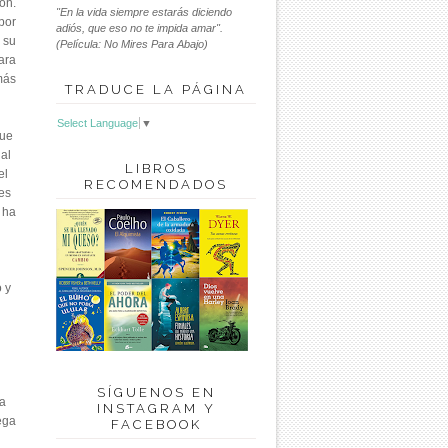
ón.
"En la vida siempre estarás diciendo
por
adiós, que eso no te impida amar".
 su
(Película: No Mires Para Abajo)
ara
más
TRADUCE LA PÁGINA
Select Language
▼
que
ual
LIBROS
el
RECOMENDADOS
es
 ha
 y
SÍGUENOS EN
na
INSTAGRAM Y
ega
FACEBOOK