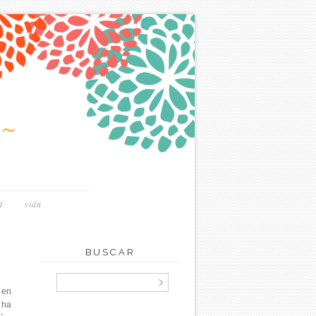
~
d
vida
BUSCAR
 en
 ha