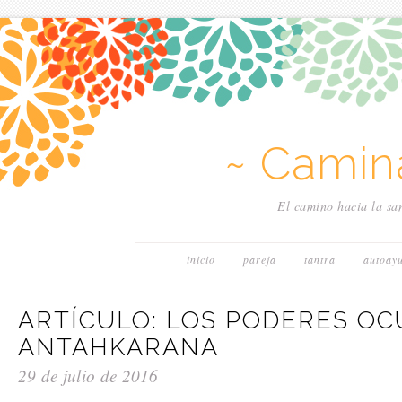
~ Camin
El camino hacia la san
inicio
pareja
tantra
autoay
ARTÍCULO: LOS PODERES OC
ANTAHKARANA
29 de julio de 2016