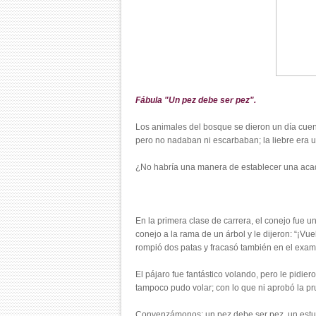
Fábula "Un pez debe ser pez".
Los animales del bosque se dieron un día cuent
pero no nadaban ni escarbaban; la liebre era u
¿No habría una manera de establecer una acad
En la primera clase de carrera, el conejo fue u
conejo a la rama de un árbol y le dijeron: “¡Vuel
rompió dos patas y fracasó también en el exame
El pájaro fue fantástico volando, pero le pidier
tampoco pudo volar; con lo que ni aprobó la pr
Convenzámonos: un pez debe ser pez, un estupe