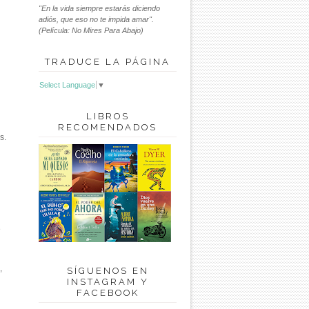
"En la vida siempre estarás diciendo
adiós, que eso no te impida amar".
(Película: No Mires Para Abajo)
TRADUCE LA PÁGINA
Select Language
▼
LIBROS
RECOMENDADOS
s.
e
,
SÍGUENOS EN
INSTAGRAM Y
FACEBOOK