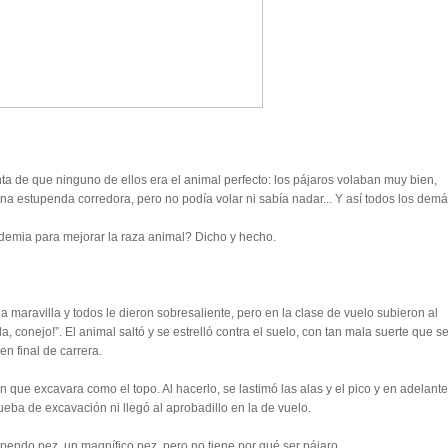
a de que ninguno de ellos era el animal perfecto: los pájaros volaban muy bien,
na estupenda corredora, pero no podía volar ni sabía nadar... Y así todos los demá
emia para mejorar la raza animal? Dicho y hecho.
na maravilla y todos le dieron sobresaliente, pero en la clase de vuelo subieron al
a, conejo!”. El animal saltó y se estrelló contra el suelo, con tan mala suerte que s
n final de carrera.
on que excavara como el topo. Al hacerlo, se lastimó las alas y el pico y en adelante
ueba de excavación ni llegó al aprobadillo en la de vuelo.
ndo pez, un magnífico pez, pero no tiene por qué ser pájaro.