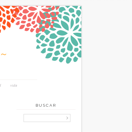
~
d
vida
BUSCAR