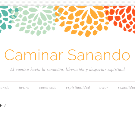
~ Caminar Sanando 
El camino hacia la sanación, liberación y despertar espiritual
pareja
tantra
autoayuda
espiritualidad
amor
sexualida
PEZ