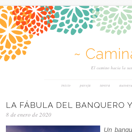
~ Camin
El camino hacia la san
inicio
pareja
tantra
autoay
LA FÁBULA DEL BANQUERO 
8 de enero de 2020
Un banque