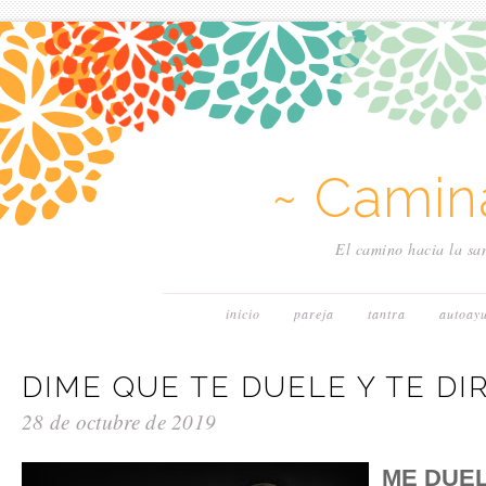
~ Camin
El camino hacia la san
inicio
pareja
tantra
autoay
DIME QUE TE DUELE Y TE D
28 de octubre de 2019
ME DUE