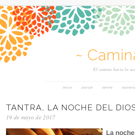
~ Camin
El camino hacia la san
inicio
pareja
tantra
autoay
TANTRA, LA NOCHE DEL DIO
19 de mayo de 2017
La noche