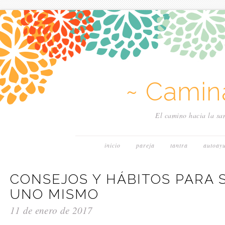
~ Camin
El camino hacia la san
inicio
pareja
tantra
autoay
CONSEJOS Y HÁBITOS PARA 
UNO MISMO
11 de enero de 2017