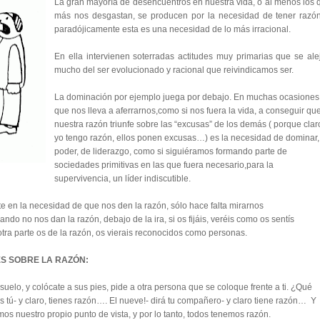
La gran mayoría de desencuentros en nuestra vida, o al menos los 
más nos desgastan, se producen por la necesidad de tener razón
paradójicamente esta es una necesidad de lo más irracional.
En ella intervienen soterradas actitudes muy primarias que se ale
mucho del ser evolucionado y racional que reivindicamos ser.
La dominación por ejemplo juega por debajo. En muchas ocasiones
que nos lleva a aferrarnos,como si nos fuera la vida, a conseguir qu
nuestra razón triunfe sobre las “excusas” de los demás ( porque clar
yo tengo razón, ellos ponen excusas…) es la necesidad de dominar,
poder, de liderazgo, como si siguiéramos formando parte de
sociedades primitivas en las que fuera necesario,para la
supervivencia, un líder indiscutible.
e en la necesidad de que nos den la razón, sólo hace falta mirarnos
do no nos dan la razón, debajo de la ira, si os fijáis, veréis como os sentís
tra parte os de la razón, os vierais reconocidos como personas.
S SOBRE LA RAZÓN:
elo, y colócate a sus pies, pide a otra persona que se coloque frente a ti. ¿Qué
s tú- y claro, tienes razón…. El nueve!- dirá tu compañero- y claro tiene razón… Y
mos nuestro propio punto de vista, y por lo tanto, todos tenemos razón.