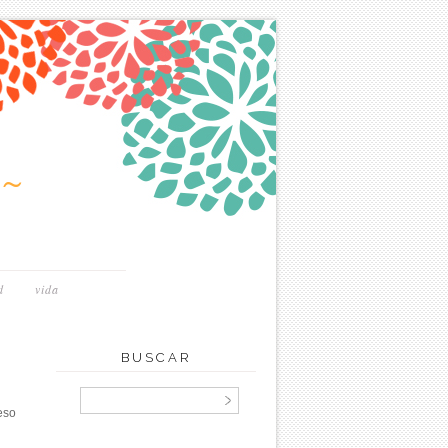
~
d
vida
BUSCAR
eso