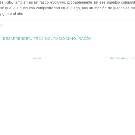
s licito, también es un rasgo evolutivo, probablemente sin ese impulso competit
ero que vuelques esa competitividad en el juego, hay un montón de juegos de m
y ganar al otro….
ST
N
,
DESAPRENDER
,
PRÓJIMO
,
RACIOCINIO
,
RAZÓN
Inicio
Entrada antigua