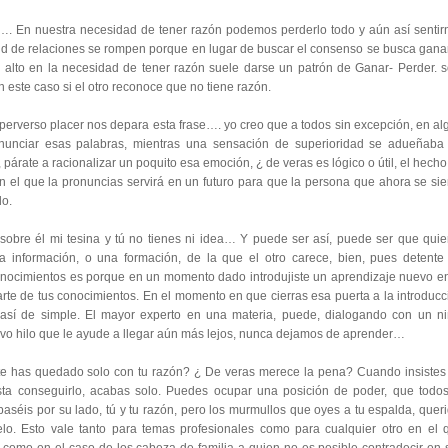
…. En nuestra necesidad de tener razón podemos perderlo todo y aún así sentir
 de relaciones se rompen porque en lugar de buscar el consenso se busca ganar
alto en la necesidad de tener razón suele darse un patrón de Ganar- Perder. s
 este caso si el otro reconoce que no tiene razón.
 perverso placer nos depara esta frase…. yo creo que a todos sin excepción, en al
nunciar esas palabras, mientras una sensación de superioridad se adueñaba
árate a racionalizar un poquito esa emoción, ¿ de veras es lógico o útil, el hecho
 el que la pronuncias servirá en un futuro para que la persona que ahora se sie
do.
re él mi tesina y tú no tienes ni idea… Y puede ser así, puede ser que quie
 información, o una formación, de la que el otro carece, bien, pues detente
nocimientos es porque en un momento dado introdujiste un aprendizaje nuevo en
rte de tus conocimientos. En el momento en que cierras esa puerta a la introducc
así de simple. El mayor experto en una materia, puede, dialogando con un ni
evo hilo que le ayude a llegar aún más lejos, nunca dejamos de aprender…
 has quedado solo con tu razón? ¿ De veras merece la pena? Cuando insistes
ta conseguirlo, acabas solo. Puedes ocupar una posición de poder, que todos
aséis por su lado, tú y tu razón, pero los murmullos que oyes a tu espalda, queri
. Esto vale tanto para temas profesionales como para cualquier otro en el 