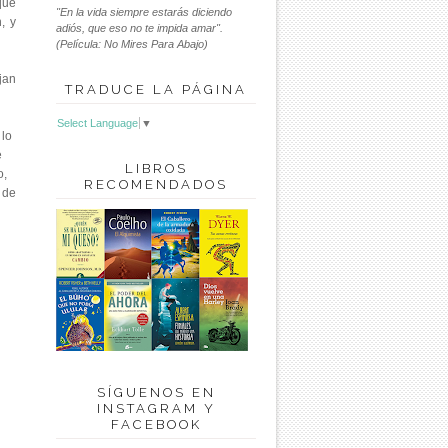
que
"En la vida siempre estarás diciendo
, y
adiós, que eso no te impida amar".
(Película: No Mires Para Abajo)
jan
TRADUCE LA PÁGINA
Select Language
▼
 lo
e
LIBROS
o,
RECOMENDADOS
 de
SÍGUENOS EN
INSTAGRAM Y
FACEBOOK