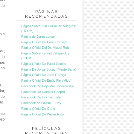
sus
 de
PÁGINAS
RECOMENDADAS
Página Sobre "Un Curso De Milagros"
(UCDM)
n a
Página de Jorge Lomar
Página Oficial De Enric Corbera
Página Oficial Del Dr. Miguel Ruiz
s (
Página Sobre Kenneth Wapnick y
 lo
UCDM
mos
Página Oficial De Paulo Coelho
 no
Página De Jorge Bucay (Mente Sana)
Página Oficial De Joan Garriga
Página Oficial De Emilio Fiel (Miyo)
te…
Facebook De Alejandro Jodorowsky
ar,
Facebook De Deepak Chopra
 de
Facebook De Eckhart Tolle
ad.
Facebook de Louise L. Hay
Página Oficial De Osho
smo
Página Oficial De Walter Riso
eso
PELÍCULAS
RECOMENDADAS