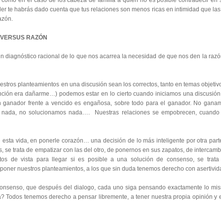
 como en el caso de los cabeza de familia a quien no es posible contradecir en 
r te habrás dado cuenta que tus relaciones son menos ricas en intimidad que las
azón.
N VERSUS RAZÓN
 diagnóstico racional de lo que nos acarrea la necesidad de que nos den la razó
ros planteamientos en una discusión sean los correctos, tanto en temas objetivo
tención era dañarme…) podemos estar en lo cierto cuando iniciamos una discusión,
n ganador frente a vencido es engañosa, sobre todo para el ganador. No gana
s nada, no solucionamos nada…. Nuestras relaciones se empobrecen, cuando
 esta vida, en ponerle corazón… una decisión de lo más inteligente por otra par
s, se trata de empatizar con las del otro, de ponernos en sus zapatos, de intercambi
tos de vista para llegar si es posible a una solución de consenso, se trata
poner nuestros planteamientos, a los que sin duda tenemos derecho con asertivid
consenso, que después del dialogo, cada uno siga pensando exactamente lo mi
? Todos tenemos derecho a pensar libremente, a tener nuestra propia opinión y 