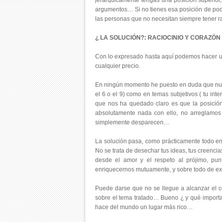
jerarquicamente tengas una posición superior,
argumentos… Si no tienes esa posición de pode
las personas que no necesitan siempre tener r
¿ LA SOLUCIÓN?: RACIOCINIO Y CORAZÓ
Con lo expresado hasta aquí podemos hacer un
cualquier precio.
En ningún momento he puesto en duda que nuest
el 6 o el 9) como en temas subjetivos ( tu in
que nos ha quedado claro es que la posició
absolutamente nada con ello, no arreglamo
simplemente desparecen…
La solución pasa, como prácticamente todo en
No se trata de desechar tus ideas, tus creencia
desde el amor y el respeto al prójimo, pun
enriquecernos mutuamente, y sobre todo de ex
Puede darse que no se llegue a alcanzar el 
sobre el tema tratado… Bueno ¿ y qué importa
hace del mundo un lugar más rico…