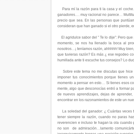
Para mí la razón para ti la casa y el coche
ganadores…. muy racional no parece… Multitud
precio que sea. En las personas que puntúan 
consideran que han ganado si el otro pierde, en
El agridulce sabor del ” Te lo dije”: Pero que
momento, se nos ha llenado la boca al pro
nosotros…¡ teníamos razón, ahhhhh! Muy bien, p
que tuvieras razón? Es más ¿ ese regodeo con
humillada ante ti escuche tus consejos? Lo du
Sobre este tema no me discutas que hice sob
imponer tus conocimientos porque tienes una
momento a pensar en esto… Si tienes esos co
mente, algo que desconocías entró a formar pa
de nuevos aprendizajes, dejas de aprender, 
encontrar en los razonamientos de este un nu
La soledad del ganador: ¿ Cuántas veces te
tener siempre la razón, cuando no paras has
reverencien e incluso te hagan la ola cuando p
no son de admiración…lamento comunicártelo