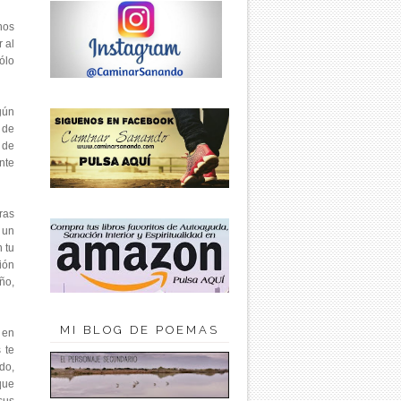
nos
 al
ólo
gún
 de
 de
nte
ras
 un
 tu
ión
ño,
MI BLOG DE POEMAS
 en
 te
do,
que