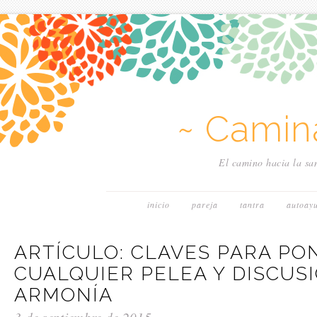
~ Camin
El camino hacia la san
inicio
pareja
tantra
autoay
ARTÍCULO: CLAVES PARA PON
CUALQUIER PELEA Y DISCUSI
ARMONÍA